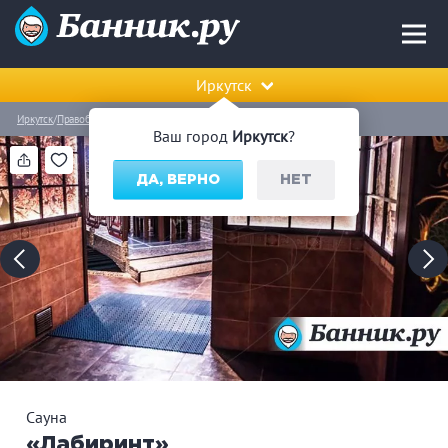
Иркутск
Иркутск
Правобережный округ
Сауна «Лабиринт»
Ваш город
Иркутск
?
ДА, ВЕРНО
НЕТ
Сауна
«Лабиринт»