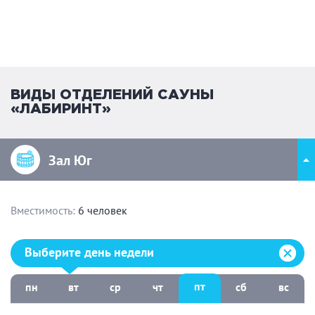
ВИДЫ ОТДЕЛЕНИЙ САУНЫ
«ЛАБИРИНТ»
Зал Юг
Вместимость:
6 человек
Выберите день недели:
Выберите день недели
пт
пн
вт
ср
чт
сб
вс