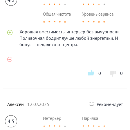
★
★
★
★
★
★
★
★
★
★
Общая чистота
Уровень сервиса
★
★
★
★
★
★
★
★
★
★
Хорошая вместимость, интерьер без вычурности.
Поливочная бодрит лучше любой энергетики. И
бонус — недалеко от центра.
0
0
Алексей
12.07.2025
Рекомендует
Интерьер
Парилка
4.5
★
★
★
★
★
★
★
★
★
★