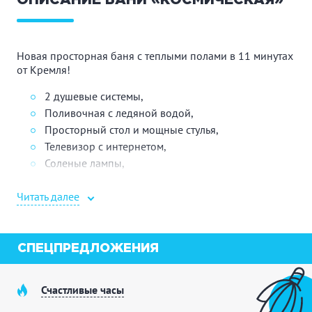
ОПИСАНИЕ БАНИ «КОСМИЧЕСКАЯ»
Новая просторная баня с теплыми полами
в 11 минутах
от Кремля!
2 душевые системы,
Поливочная с ледяной водой,
Просторный стол и мощные стулья,
Телевизор с интернетом,
Соленые лампы,
2 панно из можжевельника.
Читать далее
Цена за 8 человек, каждый следующий гость +1000₽.
Максимальная вместимость — 15 человек.
СПЕЦПРЕДЛОЖЕНИЯ
⌛️ Минимальный заказ 3 часа.
⛔️ Крепкие алкогольные напитки запрещены!
Счастливые часы
Звоните и бронируйте баню прямо сейчас!