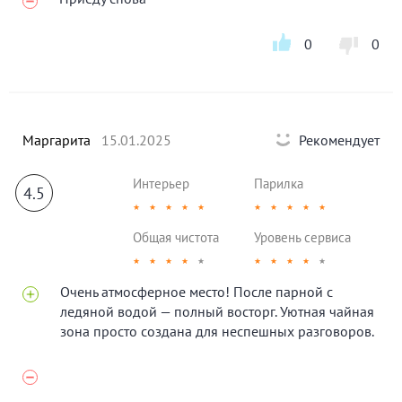
0
0
Маргарита
15.01.2025
Рекомендует
Интерьер
Парилка
4.5
★
★
★
★
★
★
★
★
★
★
Общая чистота
Уровень сервиса
★
★
★
★
★
★
★
★
★
★
Очень атмосферное место! После парной с
ледяной водой — полный восторг. Уютная чайная
зона просто создана для неспешных разговоров.