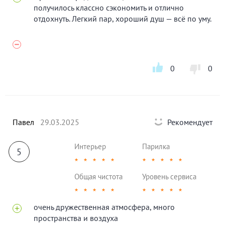
получилось классно сэкономить и отлично
отдохнуть. Легкий пар, хороший душ — всё по уму.
0
0
Павел
29.03.2025
Рекомендует
Интерьер
Парилка
5
★
★
★
★
★
★
★
★
★
★
Общая чистота
Уровень сервиса
★
★
★
★
★
★
★
★
★
★
очень дружественная атмосфера, много
пространства и воздуха