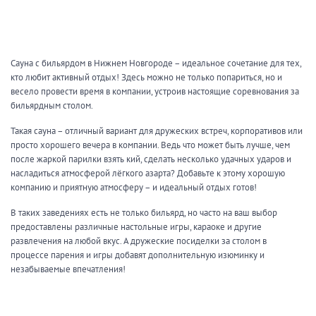
Кальян
Настольные игры
Сауна с бильярдом в Нижнем Новгороде – идеальное сочетание для тех,
Кухня
кто любит активный отдых! Здесь можно не только попариться, но и
весело провести время в компании, устроив настоящие соревнования за
Мангал/ барбекю
Со своей едой
бильярдным столом.
Заказ по меню
Ресторан/ бар
Такая сауна – отличный вариант для дружеских встреч, корпоративов или
просто хорошего вечера в компании. Ведь что может быть лучше, чем
после жаркой парилки взять кий, сделать несколько удачных ударов и
насладиться атмосферой лёгкого азарта? Добавьте к этому хорошую
Удобства
компанию и приятную атмосферу – и идеальный отдых готов!
На берегу водоема
Собственная парковка
В таких заведениях есть не только бильярд, но часто на ваш выбор
предоставлены различные настольные игры, караоке и другие
Комната отдыха
WI-FI
развлечения на любой вкус. А дружеские посиделки за столом в
Детская комната
процессе парения и игры добавят дополнительную изюминку и
Сеновал
незабываемые впечатления!