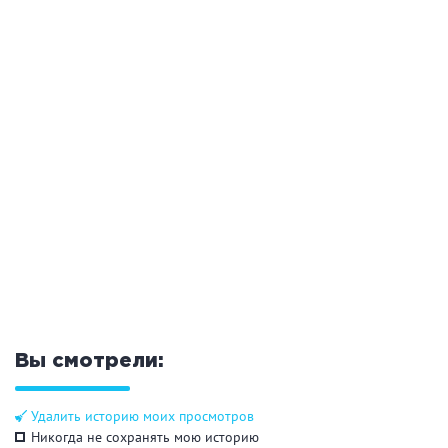
Общие
Круглосуточно
Общественные бани
Банный комплекс
Аква-зона
Джакузи
Купель
Бассейн
Бассейн на улице
Обливная кадушка
Вы смотрели:
Развлечения
Удалить историю моих просмотров
Бильярд
Караоке
Никогда не сохранять мою историю