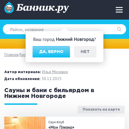
Ваш город
Нижний Новгород
?
Нижний Новгород
ДА, ВЕРНО
НЕТ
Главная
Бильярд
Вид парной
Русская баня
Турецкая баня
Илья Москвин
Автор материала:
Финская сауна
30.12.2025
Инфракрасная сауна
Дата обновления:
На дровах
Сауны и бани с бильярдом в
Нижнем Новгороде
Показать на карте
Поводы
Саун-Клуб
Загородный отдых
Премиум бани
«Мон Плезир»