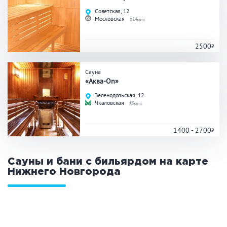
Праздник/Корпоратив
Советская, 12
Московская
14
2500
Вместимость
Сауна
до 10 человек
от 10 до 20 человек
«Аква-On»
от 20 человек
Зеленодольская, 12
Чкаловская
9
1400 - 2700
Банные услуги
Массаж
Веники
Сауны и бани с бильярдом на карте
Кедровая бочка
Парильщик/ банщик
Нижнего Новгорода
СПА
Банный чан
Гидромассаж