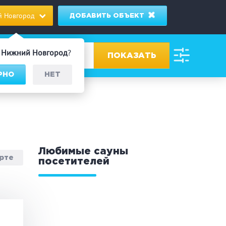
 Новгород
ДОБАВИТЬ ОБЪЕКТ
д
Нижний Новгород
?
РНО
НЕТ
ровах
дник/Корпоратив
Любимые сауны
арте
посетителей
 человек
Банный чан
омассаж