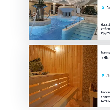
Га
бассе
собст
кругл
Банн
«Яб
Д
бассе
гидро
комна
джаку