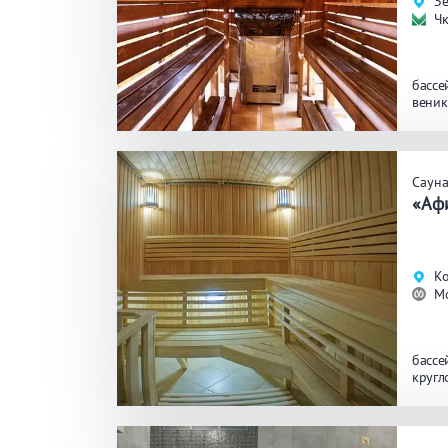
Зе
Ч
бассе
веник
Саун
«Аф
Ко
М
бассе
кругл