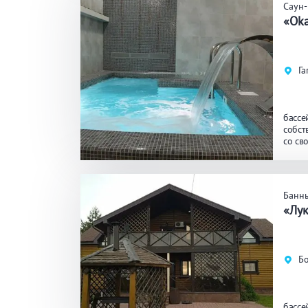
Саун-
«Oka
Га
бассе
собст
со св
Банн
«Лу
Бо
бассе