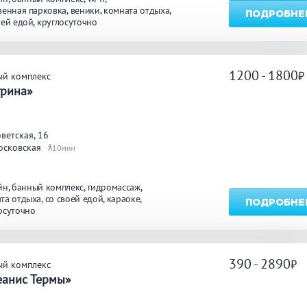
венная парковка
веники
комната отдыха
ПОДРОБНЕ
оей едой
круглосуточно
1200 - 1800
ый комплекс
трина»
ветская, 16
осковская
10
йн
банный комплекс
гидромассаж
та отдыха
со своей едой
караоке
ПОДРОБНЕ
осуточно
390 - 2890
ый комплекс
еанис Термы»