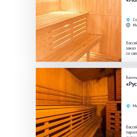
Общие
Кр
Со
М
Аква-зона
Дж
бассе
Ба
заказ
со св
масса
Развлечения
Би
Банн
«Ру
Кухня
Ма
Ми
Удобства
На
Ко
бассе
парил