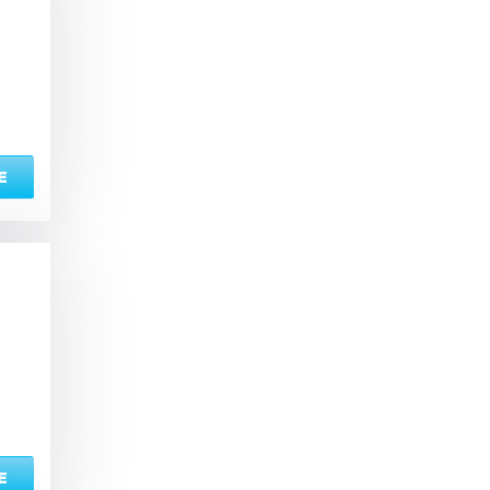
ый комплекс
вная кадушка
Е
ян
Настольные игры
з по меню
Ресторан/ бар
ая комната
вал
Е