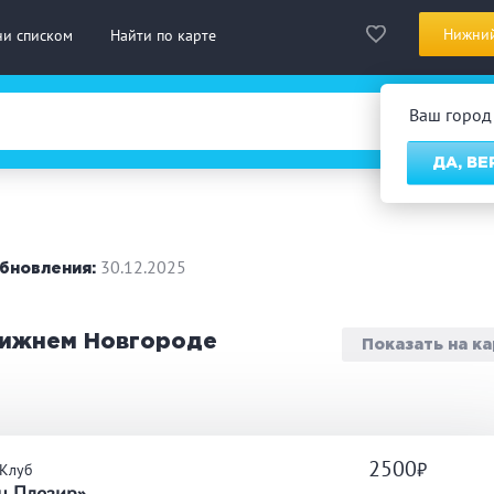
Нижний
ни списком
Найти по карте
Ваш горо
ДА, ВЕ
сская баня
Турецкая баня
На д
нская сауна
Инфракрасная сауна
30.12.2025
бновления:
городный отдых
Премиум бани
Праз
 Нижнем Новгороде
Показать на к
 10 человек
от 10 до 20 человек
от 20
ассаж
Веники
СПА
2500
-Клуб
дровая бочка
Парильщик/ банщик
Гидр
н Плезир»