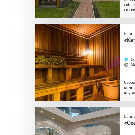
собст
со св
Банн
«Ка
Со
М
бассе
комна
кругл
Банн
«Ок