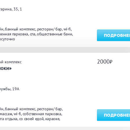
гарина, 35, 1
йн
банный комплекс
ресторан/ бар
wi-fi
венная парковка
спа
общественные бани
ПОДРОБНЕ
осуточно
2000
ый комплекс
локи»
ружбы, 19А
йн
банный комплекс
ресторан/ бар
массаж
wi-fi
собственная парковка
ПОДРОБНЕ
та отдыха
со своей едой
караоке
зи
круглосуточно