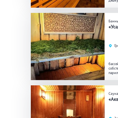
джаку
ЗАКРЫ
ПРИМЕНИТЬ ФИЛЬТРЫ
Банн
«Уса
Гр
бассе
собст
парил
кругл
Саун
«Ак