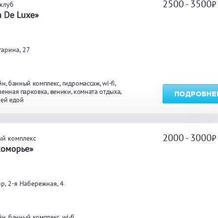
2500 - 3500
клуб
 De Luxe»
гарина, 27
йн
банный комплекс
гидромассаж
wi-fi
венная парковка
веники
комната отдыха
ПОДРОБНЕ
оей едой
2000 - 3000
ый комплекс
коморье»
р, 2-я Набережная, 4
йн
банный комплекс
wi-fi