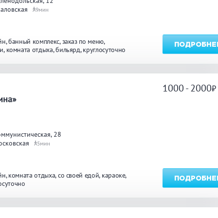
ленодольская, 12
каловская
9
йн
банный комплекс
заказ по меню
ПОДРОБНЕ
и
комната отдыха
бильярд
круглосуточно
1000 - 2000
а
ина»
ммунистическая, 28
осковская
5
йн
комната отдыха
со своей едой
караоке
ПОДРОБНЕ
осуточно