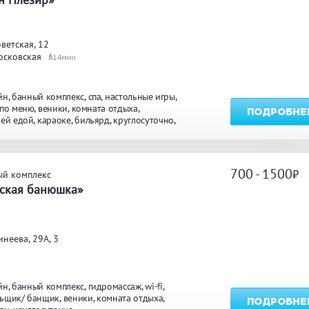
углосуточно
Общественные бани
Банн
ветская, 12
осковская
14
акузи
Купель
Обли
йн
банный комплекс
спа
настольные игры
ссейн
Бассейн на улице
 по меню
веники
комната отдыха
ПОДРОБНЕ
оей едой
караоке
бильярд
круглосуточно
ж
льярд
Караоке
Каль
700 - 1500
ый комплекс
сская банюшка»
нгал/ барбекю
Со своей едой
Зака
неева, 29А, 3
 берегу водоема
Собственная парковка
Детск
мната отдыха
WI-FI
Сено
йн
банный комплекс
гидромассаж
wi-fi
ьщик/ банщик
веники
комната отдыха
ПОДРОБНЕ