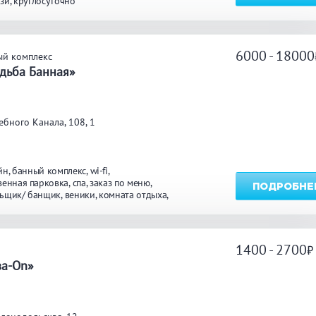
зи
круглосуточно
ТЬ
6000 - 18000
ый комплекс
дьба Банная»
ебного Канала, 108, 1
йн
банный комплекс
wi-fi
венная парковка
спа
заказ по меню
ПОДРОБНЕ
ьщик/ банщик
веники
комната отдыха
осуточно
1400 - 2700
а
ва-On»