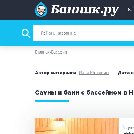
Ба
Вид парной
Ру
Главная
Бассейн
Фи
Илья Москвин
Автор материала:
Дата о
Поводы
За
Сауны и бани с бассейном в
Вместимость
до
Банные услуги
М
Саун
Ке
«Мо