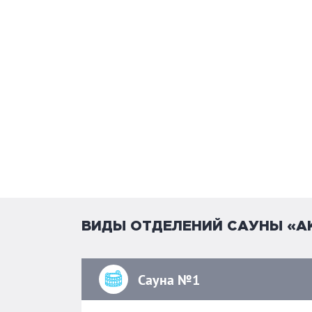
В отдельных комнатах вы найдете все необх
караоке, большой стол, настольный футбол 
желанию, мы подготовим кальян и самовар,
украсим номер.
Работаем ежедневно и будем рады предост
мероприятий: корпоратив и тимбилдинг, де
Сайт:
akva-on.ru
Вконтакте:
vk.com/akvaon
ВИДЫ ОТДЕЛЕНИЙ САУНЫ «А
Сауна №1