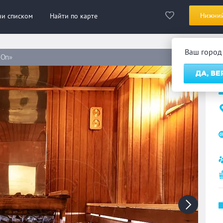
Нижний
ни списком
Найти по карте
Ваш горо
-On»
С
ДА, ВЕ