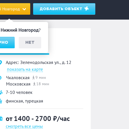
 Новгород
ДОБАВИТЬ ОБЪЕКТ
д
Нижний Новгород
?
ауна
РНО
НЕТ
«Аква-On»
Адрес: Зеленодольская ул., д. 12
показать на карте
Чкаловская
9 мин
Московская
18 мин
7-10 человек
финская
,
турецкая
от 1400 - 2700
₽/час
смотреть все цены