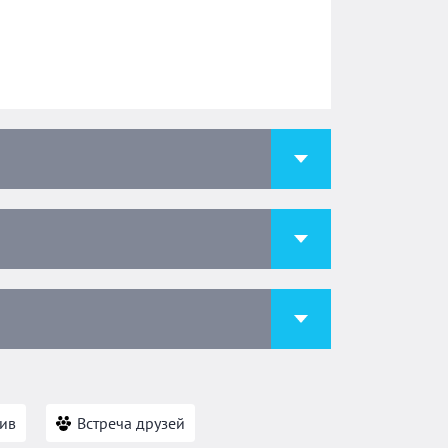
ив
Встреча друзей