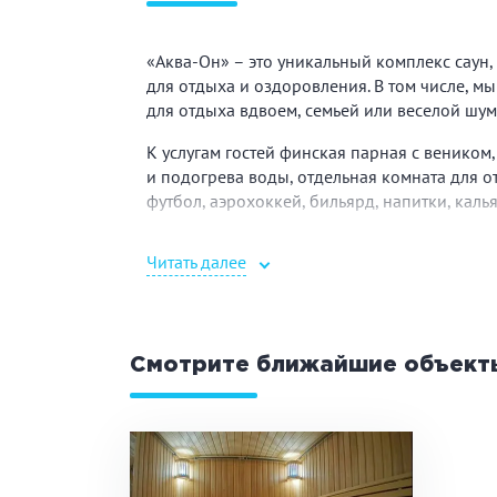
«Аква-Он» – это уникальный комплекс саун
для отдыха и оздоровления. В том числе, мы
для отдыха вдвоем, семьей или веселой шу
К услугам гостей финская парная с веником
и подогрева воды, отдельная комната для о
футбол, аэрохоккей, бильярд, напитки, каль
Здесь вы найдете не только прекрасное мес
Читать далее
оздоровления. Сочетание высокой температ
шлаков, помогает тренировке сердца, благо
системе. Регулярное посещение нашего комп
кровоснабжение, нормализует обмен веществ
Смотрите ближайшие объект
Финская сауна – это сухая парная, сочетаю
Температура внутри достигает 100 градусо
оздоровительным средством. Попадая в орга
облегчает кровоснабжение и ускоряет обме
успокаивает, укрепляет иммунитет и помога