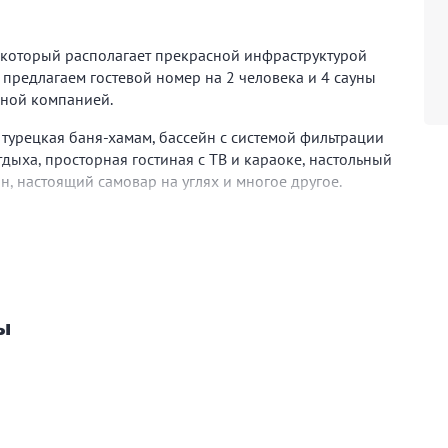
, который располагает прекрасной инфраструктурой
 предлагаем гостевой номер на 2 человека и 4 сауны
мной компанией.
, турецкая баня-хамам, бассейн с системой фильтрации
тдыха, просторная гостиная с ТВ и караоке, настольный
ян, настоящий самовар на углях и многое другое.
то для отдыха, но и хорошие условия для
уры и влажности способствует очищению организма от
творно сказывается на сосудах и лимфатической
лекса улучшит косметические свойства кожи, разгонит
, уберет усталость и раздражение.
ы
щая высокую температуру с сухим воздухом.
в, что делает финскую сауну мощным и эффективным
низм, разогретый воздух подогревает слизистые,
н веществ. Посещение финской парной расслабляет и
ет борьбе с целлюлитом.