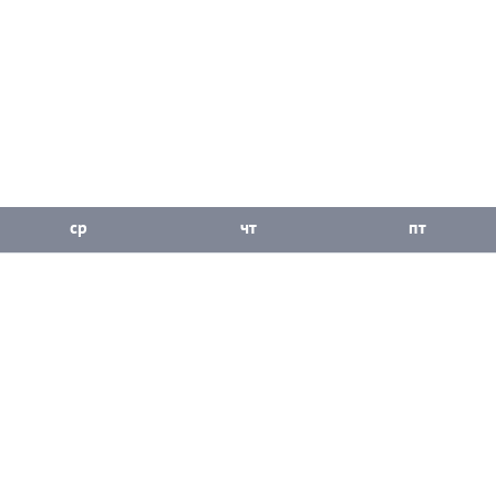
ср
чт
пт