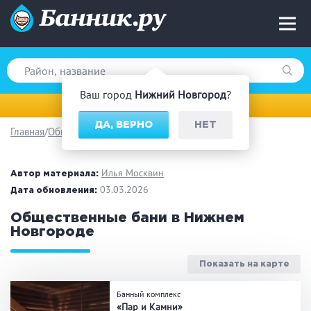
Ваш город
Нижний Новгород
?
Нижний Новгород
ДА, ВЕРНО
НЕТ
Главная
Общественные бани
Вид парной
Русская баня
Турецкая баня
Илья Москвин
Автор материала:
Финская сауна
03.03.2026
Инфракрасная сауна
Дата обновления:
На дровах
Общественные бани в Нижнем
Новгороде
Показать на карте
Поводы
Банный комплекс
Загородный отдых
Премиум бани
«Пар и Камни»