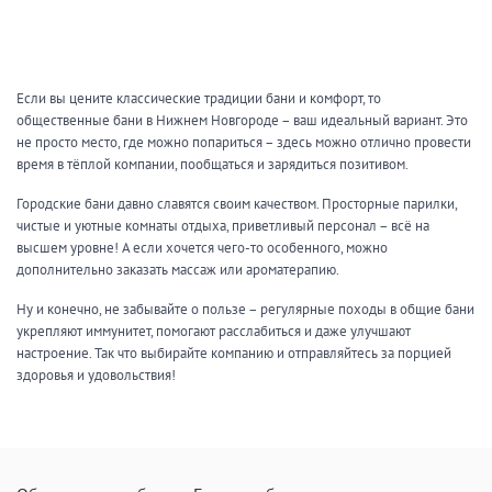
Кальян
Настольные игры
Если вы цените классические традиции бани и комфорт, то
Кухня
общественные бани в Нижнем Новгороде – ваш идеальный вариант. Это
не просто место, где можно попариться – здесь можно отлично провести
Мангал/ барбекю
Со своей едой
время в тёплой компании, пообщаться и зарядиться позитивом.
Заказ по меню
Ресторан/ бар
Городские бани давно славятся своим качеством. Просторные парилки,
чистые и уютные комнаты отдыха, приветливый персонал – всё на
высшем уровне! А если хочется чего-то особенного, можно
дополнительно заказать массаж или ароматерапию.
Удобства
Ну и конечно, не забывайте о пользе – регулярные походы в общие бани
На берегу водоема
Собственная парковка
укрепляют иммунитет, помогают расслабиться и даже улучшают
настроение. Так что выбирайте компанию и отправляйтесь за порцией
Комната отдыха
WI-FI
здоровья и удовольствия!
Детская комната
Сеновал