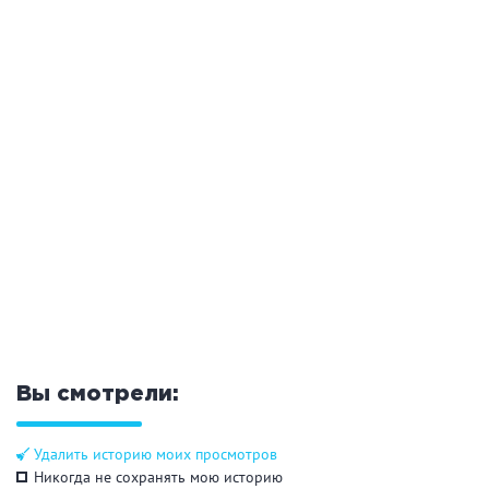
Общие
Круглосуточно
Общественные бани
Банный комплекс
Аква-зона
Джакузи
Купель
Бассейн
Бассейн на улице
Обливная кадушка
Вы смотрели:
Развлечения
Удалить историю моих просмотров
Бильярд
Караоке
Никогда не сохранять мою историю