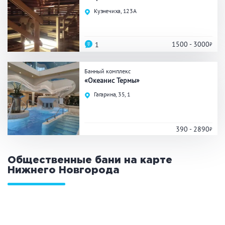
Праздник/Корпоратив
Кузнечиха, 123А
1500 - 3000
1
Вместимость
Банный комплекс
до 10 человек
от 10 до 20 человек
«Океанис Термы»
от 20 человек
Гагарина, 35, 1
390 - 2890
Банные услуги
Массаж
Веники
Общественные бани на карте
Кедровая бочка
Парильщик/ банщик
Нижнего Новгорода
СПА
Банный чан
Гидромассаж