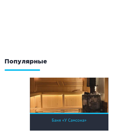
Кальян
Настольные игры
Кухня
Мангал/ барбекю
Со своей едой
Заказ по меню
Ресторан/ бар
Популярные
Удобства
На берегу водоема
Собственная парковка
Комната отдыха
WI-FI
Детская комната
Сеновал
Баня «У Самсона»