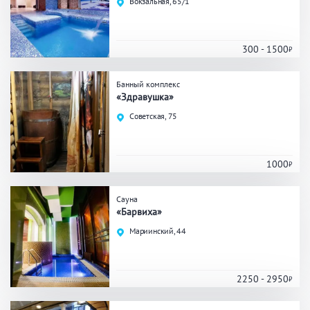
Вокзальная, 65/1
Праздник/Корпоратив
300 - 1500
Вместимость
Банный комплекс
«Здравушка»
до 10 человек
от 10 до 20 человек
Советская, 75
от 20 человек
1000
Банные услуги
Сауна
«Барвиха»
Массаж
Веники
Кедровая бочка
Мариинский, 44
Парильщик/ банщик
СПА
Банный чан
Гидромассаж
2250 - 2950