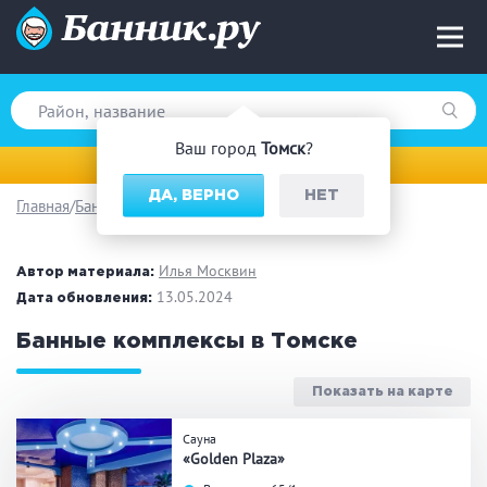
Ваш город
Томск
?
Томск
ДА, ВЕРНО
НЕТ
Главная
Банный комплекс
Вид парной
Русская баня
Турецкая баня
Илья Москвин
Автор материала:
Финская сауна
13.05.2024
Инфракрасная сауна
Дата обновления:
На дровах
Банные комплексы в Томске
Показать на карте
Поводы
Сауна
«Golden Plaza»
Загородный отдых
Премиум бани