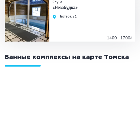
Сауна
«Незабудка»
Общие
Пастера, 21
Круглосуточно
Общественные бани
Банный комплекс
1400 - 1700
Банные комплексы на карте
Томска
Аква-зона
Джакузи
Купель
Бассейн
Бассейн на улице
Обливная кадушка
Развлечения
Бильярд
Караоке