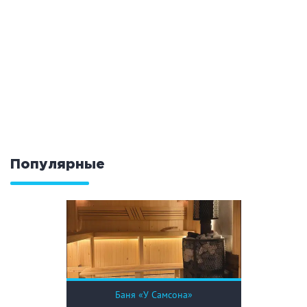
Кальян
Настольные игры
Кухня
Мангал/ барбекю
Со своей едой
Заказ по меню
Ресторан/ бар
Популярные
Удобства
На берегу водоема
Собственная парковка
Комната отдыха
WI-FI
Детская комната
Сеновал
Баня «У Самсона»