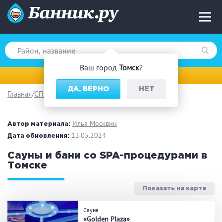
Ваш город
Томск
?
Томск
ДА, ВЕРНО
НЕТ
Главная
СПА
Вид парной
Русская баня
Турецкая баня
Илья Москвин
Автор материала:
Финская сауна
13.05.2024
Инфракрасная сауна
Дата обновления:
На дровах
Сауны и бани со SPA-процедурами в
Томске
Показать на карте
Поводы
Сауна
Загородный отдых
Премиум бани
«Golden Plaza»