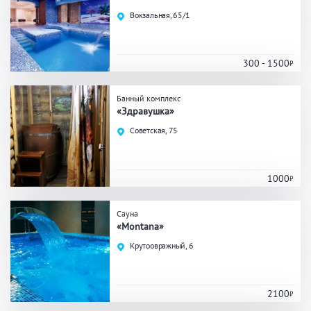
Праздник/Корпоратив
Вокзальная, 65/1
300 - 1500
Вместимость
Банный комплекс
до 10 человек
от 10 до 20 человек
«Здравушка»
от 20 человек
Советская, 75
1000
Банные услуги
Массаж
Веники
Сауна
«Montana»
Кедровая бочка
Парильщик/ банщик
Крутоовражный, 6
СПА
Банный чан
Гидромассаж
2100