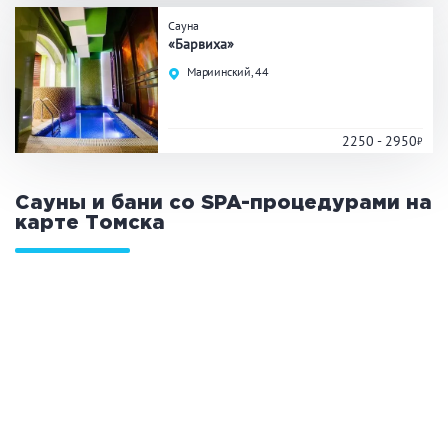
Сауна
Общие
«Барвиха»
Мариинский, 44
Круглосуточно
Общественные бани
Банный комплекс
2250 - 2950
Аква-зона
Сауны и бани со SPA-процедурами на
карте
Томска
Джакузи
Купель
Бассейн
Бассейн на улице
Обливная кадушка
Развлечения
Бильярд
Караоке