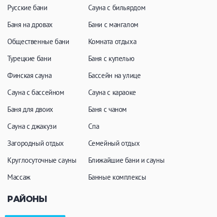
Кальян
Настольные игры
Русские бани
Сауна с бильярдом
Баня на дровах
Бани с мангалом
Общественные бани
Комната отдыха
Кухня
Турецкие бани
Баня с купелью
Мангал/ барбекю
Со своей едой
Финская сауна
Бассейн на улице
Заказ по меню
Ресторан/ бар
Сауна с бассейном
Сауна с караоке
Баня для двоих
Баня с чаном
Удобства
Сауна с джакузи
Спа
Загородный отдых
Семейный отдых
На берегу водоема
Собственная парковка
Комната отдыха
WI-FI
Круглосуточные сауны
Ближайшие бани и сауны
Детская комната
Массаж
Банные комплексы
Сеновал
РАЙОНЫ