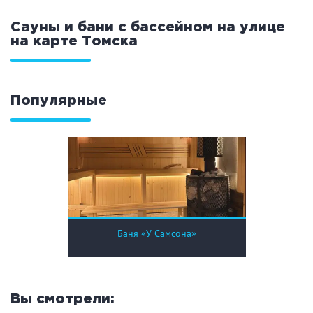
Праздник/Корпоратив
Сауны и бани с бассейном на улице
на карте
Томска
Вместимость
Популярные
до 10 человек
от 10 до 20 человек
от 20 человек
Банные услуги
Массаж
Веники
Баня «У Самсона»
Кедровая бочка
Парильщик/ банщик
СПА
Банный чан
Гидромассаж
Вы смотрели: