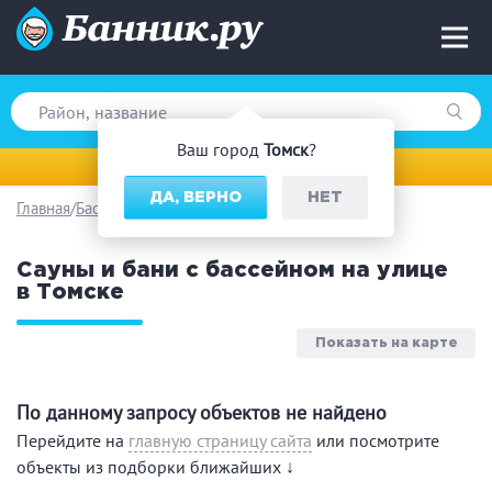
Ваш город
Томск
?
Томск
ДА, ВЕРНО
НЕТ
Главная
Бассейн на улице
Вид парной
Сауны и бани с бассейном на улице
Русская баня
Турецкая баня
в Томске
Финская сауна
Инфракрасная сауна
На дровах
Показать на карте
По данному запросу объектов не найдено
Поводы
Перейдите на
главную страницу сайта
или посмотрите
объекты из подборки ближайших ↓
Загородный отдых
Премиум бани