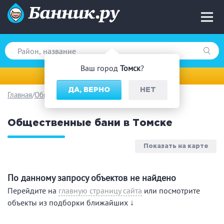
Ваш город
Томск
?
Томск
ДА, ВЕРНО
НЕТ
Главная
Общественные бани
Вид парной
Общественные бани в Томске
Русская баня
Турецкая баня
Финская сауна
Инфракрасная сауна
Показать на карте
На дровах
По данному запросу объектов не найдено
Перейдите на
главную страницу сайта
или посмотрите
Поводы
объекты из подборки ближайших ↓
Загородный отдых
Премиум бани