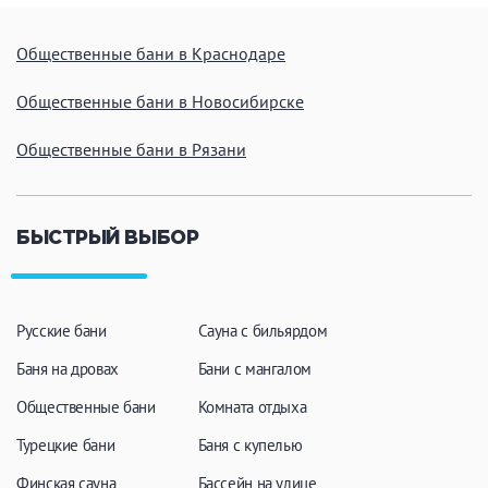
Кальян
Настольные игры
Общественные бани в Краснодаре
Кухня
Общественные бани в Новосибирске
Общественные бани в Рязани
Мангал/ барбекю
Со своей едой
Заказ по меню
Ресторан/ бар
БЫСТРЫЙ ВЫБОР
Удобства
На берегу водоема
Собственная парковка
Русские бани
Сауна с бильярдом
Комната отдыха
WI-FI
Баня на дровах
Бани с мангалом
Детская комната
Общественные бани
Комната отдыха
Сеновал
Турецкие бани
Баня с купелью
Финская сауна
Бассейн на улице