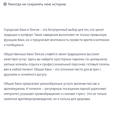
Никогда не сохранять мою историю
Общие
Круглосуточно
Общественные бани
Банный комплекс
Городские бани в Томске – это безупречный выбор для тех, кто ценит
традиции и комфорт. Такие заведения выполняют не только привычную
функцию бани, но и предлагают возможность провести время в компании
и пообщаться.
Аква-зона
Общественные бани Томска славятся своим традиционно высоким
качеством услуг. Здесь вы найдете просторные парилки, по-домашнему
Джакузи
Купель
уютные комнаты отдыха и профессиональный персонал, готовый помочь
Бассейн
Бассейн на улице
вам в любой момент. Общие бани – это отличное место для встреч с
Обливная кадушка
друзьями и семейного досуга.
Общие бани предлагают разнообразные услуги, включая массаж и
ароматерапию. И помните – регулярные посещения парной укрепляют
иммунитет, улучшают кровообращение и снимают стресс. Это не только
Развлечения
приятное времяпрепровождение, но и польза для здоровья.
Бильярд
Караоке