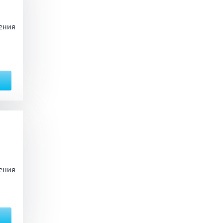
ения
ый комплекс
вная кадушка
ян
Настольные игры
з по меню
Ресторан/ бар
ения
ая комната
вал