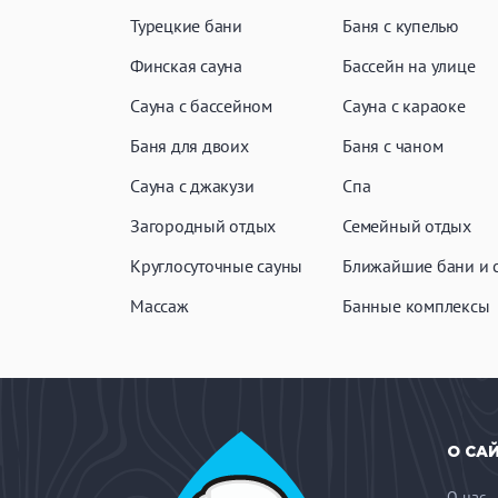
Турецкие бани
Баня с купелью
Финская сауна
Бассейн на улице
Сауна с бассейном
Сауна с караоке
Баня для двоих
Баня с чаном
Сауна с джакузи
Спа
Загородный отдых
Семейный отдых
Круглосуточные сауны
Ближайшие бани и 
Массаж
Банные комплексы
О СА
О нас