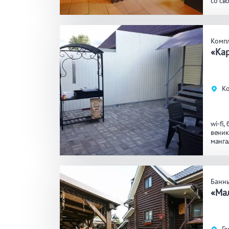
со св
биль
ЗАКРЫ
ПРИМЕНИТЬ ФИЛЬТРЫ
Комп
«Ка
Ко
wi-fi
веник
манга
Банн
«Ма