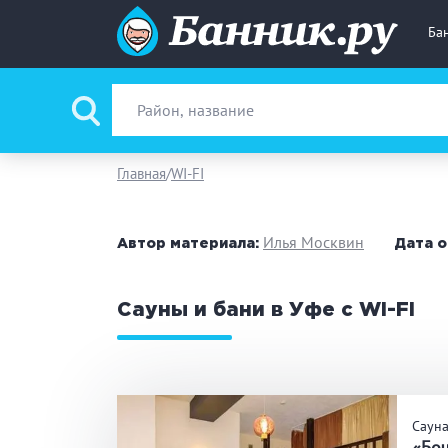
Ба
Вид парной
Ру
Главная
WI-FI
Фи
Илья Москвин
Автор материала:
Дата о
Поводы
За
Сауны и бани в Уфе с WI-FI
Вместимость
до
Банные услуги
М
Саун
Ке
«Бо