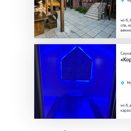
Ге
wi-fi
спа
н
веник
бассе
Саун
«Кор
Му
wi-fi
карао