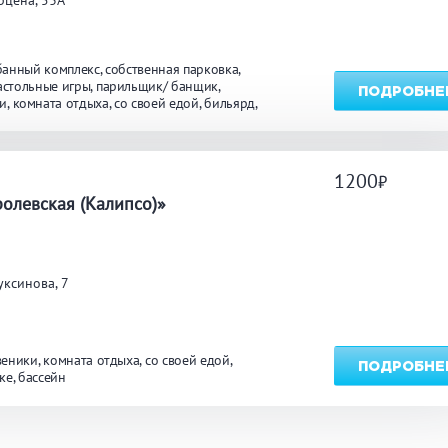
рцена, 53А
банный комплекс
собственная парковка
астольные игры
парильщик/ банщик
ПОДРОБНЕ
и
комната отдыха
со своей едой
бильярд
йн
массаж
1200
а
олевская (Калипсо)»
ксинова, 7
веники
комната отдыха
со своей едой
ПОДРОБНЕ
ке
бассейн