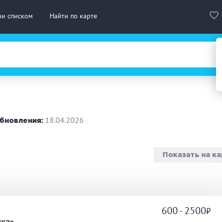
ни списком
Найти по карте
сская баня
Турецкая баня
На д
нская сауна
Инфракрасная сауна
18.04.2026
бновления:
городный отдых
Премиум бани
Праз
Показать на к
 10 человек
от 10 до 20 человек
от 20
ассаж
Веники
СПА
600 - 2500
а
дровая бочка
Парильщик/ банщик
Гидр
чка»