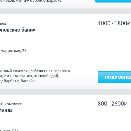
оей едой
мангал/ барбекю
караоке
ярд
бассейн
ТЬ
1000 - 1800
лекс
рповские бани»
маринская, 25
банный комплекс
собственная парковка
и
комната отдыха
со своей едой
ПОДРОБНЕ
л/ барбекю
бассейн
800 - 2600
ый комплекс
лина»