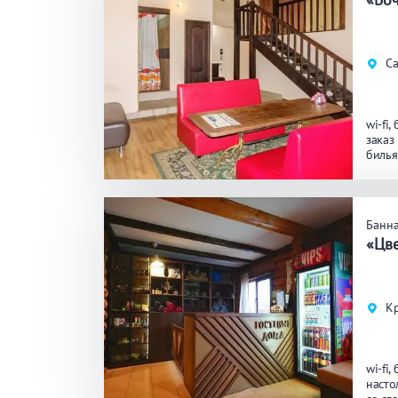
Общие
Кр
Са
Аква-зона
Дж
wi-fi
Ба
заказ
биль
Развлечения
Би
Банна
«Цв
Кухня
Ма
Кр
Удобства
На
Ко
wi-fi
насто