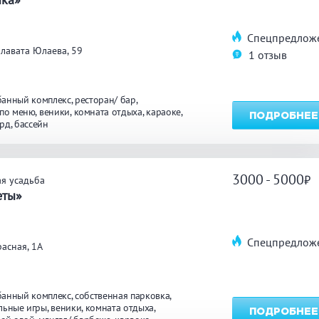
Спецпредлож
углосуточно
Общественные бани
Банн
лавата Юлаева, 59
1 отзыв
акузи
Купель
Обли
банный комплекс
ресторан/ бар
ссейн
Бассейн на улице
 по меню
веники
комната отдыха
караоке
ПОДРОБНЕЕ
ярд
бассейн
льярд
Караоке
Каль
3000 - 5000
я усадьба
еты»
нгал/ барбекю
Со своей едой
Зака
Спецпредлож
асная, 1А
 берегу водоема
Собственная парковка
Детск
мната отдыха
WI-FI
Сено
банный комплекс
собственная парковка
льные игры
веники
комната отдыха
ПОДРОБНЕЕ