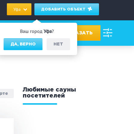
Уфа
ДОБАВИТЬ ОБЪЕКТ
Ваш город
Уфа
?
ДА, ВЕРНО
НЕТ
ровах
дник/Корпоратив
Любимые сауны
арте
посетителей
 человек
Банный чан
омассаж