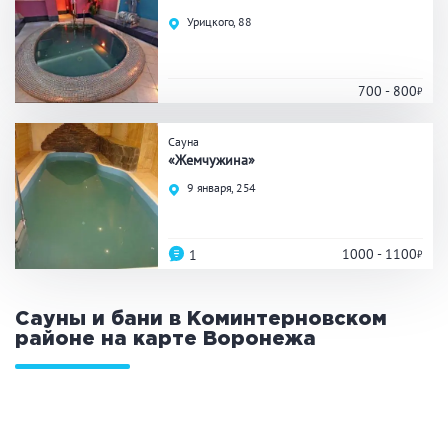
Праздник/Корпоратив
Урицкого, 88
700 - 800
Вместимость
Сауна
до 10 человек
от 10 до 20 человек
«Жемчужина»
от 20 человек
9 января, 254
1000 - 1100
1
Банные услуги
Массаж
Веники
Сауны и бани в Коминтерновском
Кедровая бочка
Парильщик/ банщик
районе на карте
Воронежа
СПА
Банный чан
Гидромассаж