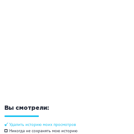
Общие
Круглосуточно
Общественные бани
Банный комплекс
Аква-зона
Джакузи
Купель
Бассейн
Бассейн на улице
Обливная кадушка
Вы смотрели:
Развлечения
Удалить историю моих просмотров
Бильярд
Караоке
Никогда не сохранять мою историю