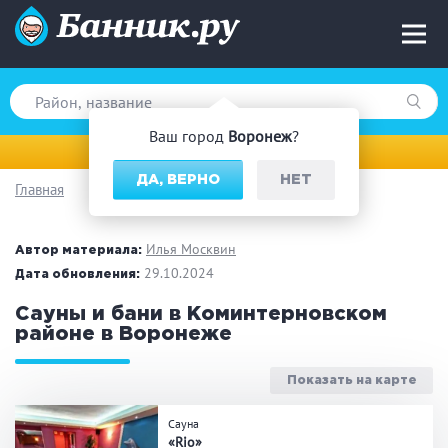
Ваш город
Воронеж
?
Воронеж
ДА, ВЕРНО
НЕТ
Главная
Вид парной
Русская баня
Турецкая баня
Илья Москвин
Автор материала:
Финская сауна
29.10.2024
Инфракрасная сауна
Дата обновления:
На дровах
Сауны и бани в Коминтерновском
районе в Воронеже
Показать на карте
Поводы
Сауна
Загородный отдых
Премиум бани
«Rio»