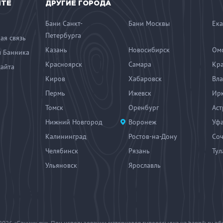
ЙТЕ
ДРУГИЕ ГОРОДА
Бани Санкт-
Бани Москвы
Ека
Петербурга
ая связь
Казань
Новосибирск
Ом
 Банника
Красноярск
Самара
Кр
сайта
Киров
Хабаровск
Вла
Пермь
Ижевск
Ирк
Томск
Оренбург
Аст
Нижний Новгород
Воронеж
Уф
Калининград
Ростов-на-Дону
Со
Челябинск
Рязань
Тул
Ульяновск
Ярославль