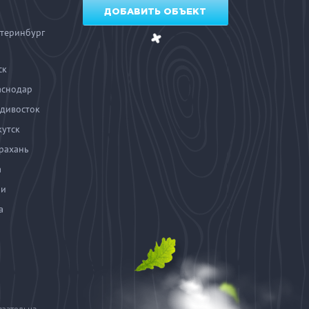
ДОБАВИТЬ ОБЪЕКТ
теринбург
ск
аснодар
дивосток
утск
рахань
а
чи
а