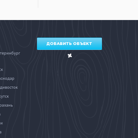
ДОБАВИТЬ ОБЪЕКТ
теринбург
ск
аснодар
дивосток
утск
рахань
а
чи
а