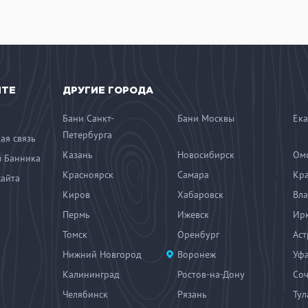
ЙТЕ
ДРУГИЕ ГОРОДА
Бани Санкт-
Бани Москвы
Ека
Петербурга
ая связь
Казань
Новосибирск
Ом
 Банника
Красноярск
Самара
Кр
сайта
Киров
Хабаровск
Вла
Пермь
Ижевск
Ирк
Томск
Оренбург
Аст
Нижний Новгород
Воронеж
Уф
Калининград
Ростов-на-Дону
Со
Челябинск
Рязань
Тул