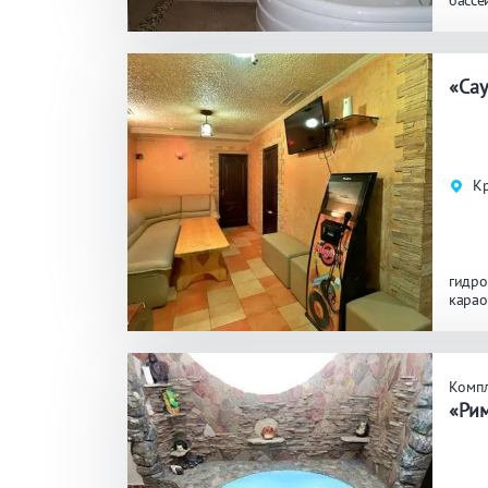
бассе
ЗАКРЫ
ПРИМЕНИТЬ ФИЛЬТРЫ
«Са
К
гидро
карао
Комп
«Ри