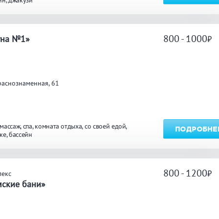
йн
джакузи
ТЬ
800 - 1000
уна №1»
раснознаменная, 61
массаж
спа
комната отдыха
со своей едой
ПОДРОБНЕ
ке
бассейн
800 - 1200
лекс
мские бани»