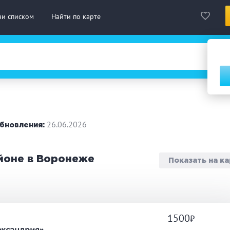
ни списком
Найти по карте
сская баня
Турецкая баня
На д
нская сауна
Инфракрасная сауна
26.06.2026
бновления:
городный отдых
Премиум бани
Праз
айоне в Воронеже
Показать на к
 10 человек
от 10 до 20 человек
от 20
ассаж
Веники
СПА
1500
а
дровая бочка
Парильщик/ банщик
Гидр
ександрия»