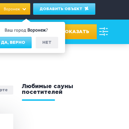
Воронеж
ДОБАВИТЬ ОБЪЕКТ
Ваш город
Воронеж
?
ДА, ВЕРНО
НЕТ
ровах
дник/Корпоратив
Любимые сауны
арте
посетителей
 человек
Банный чан
омассаж