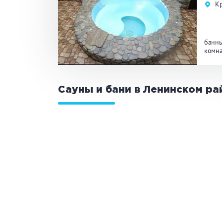
К
банны
комна
Сауны и бани в Ленинском ра