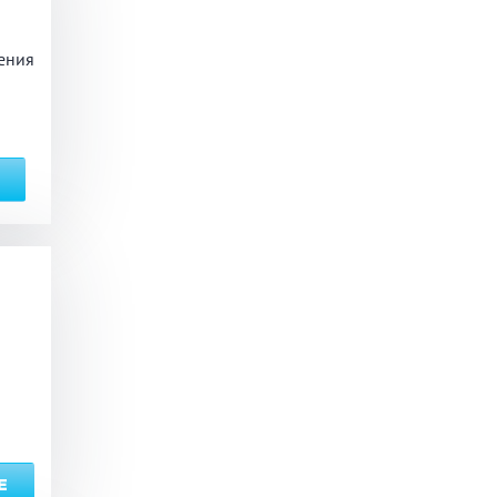
ения
ый комплекс
вная кадушка
ян
Настольные игры
з по меню
Ресторан/ бар
ая комната
вал
Е