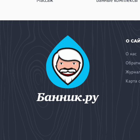
Массаж
Банные комплексы
О СА
О нас
Обратн
Журнал
Карта 