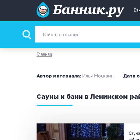
Ба
Вид парной
Ру
Главная
Фи
Илья Москвин
Автор материала:
Дата о
Поводы
За
Сауны и бани в Ленинском р
Вместимость
до
Банные услуги
М
Саун
Ке
«Ал