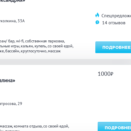
Спецпредлож
углосуточно
Общественные бани
Банн
колкина, 33А
14 отзывов
акузи
Купель
Обли
ран/ бар
wi-fi
собственная парковка
ссейн
Бассейн на улице
льные игры
кальян
купель
со своей едой
ПОДРОБНЕЕ
ке
бассейн
круглосуточно
массаж
льярд
Караоке
Каль
1000
а
алина»
нгал/ барбекю
Со своей едой
Зака
тросова, 29
 берегу водоема
Собственная парковка
Детск
мната отдыха
WI-FI
Сено
массаж
комната отдыха
со своей едой
ПОДРОБНЕ