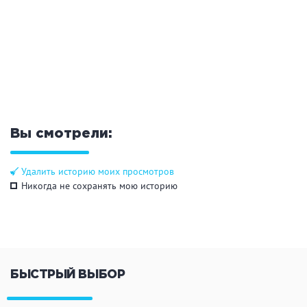
Общие
Круглосуточно
Общественные бани
Банный комплекс
Аква-зона
Вы смотрели:
Джакузи
Купель
Удалить историю моих просмотров
Бассейн
Бассейн на улице
Никогда не сохранять мою историю
Обливная кадушка
Развлечения
БЫСТРЫЙ ВЫБОР
Бильярд
Караоке