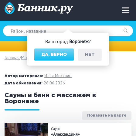
Ваш город
Воронеж
?
Воронеж
ДА, ВЕРНО
НЕТ
Главная
Массаж
Вид парной
Русская баня
Турецкая баня
Илья Москвин
Автор материала:
Финская сауна
26.06.2026
Инфракрасная сауна
Дата обновления:
На дровах
Сауны и бани с массажем в
Воронеже
Показать на карте
Поводы
Сауна
Загородный отдых
Премиум бани
«Александрия»