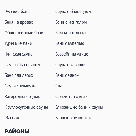
Кальян
Настольные игры
Русские бани
Сауна с бильярдом
Баня на дровах
Бани с мангалом
Кухня
Общественные бани
Комната отдыха
Мангал/ барбекю
Со своей едой
Турецкие бани
Баня с купелью
Заказ по меню
Ресторан/ бар
Финская сауна
Бассейн на улице
Сауна с бассейном
Сауна с караоке
Баня для двоих
Баня с чаном
Удобства
Сауна с джакузи
Спа
На берегу водоема
Собственная парковка
Загородный отдых
Семейный отдых
Комната отдыха
WI-FI
Круглосуточные сауны
Детская комната
Ближайшие бани и сауны
Сеновал
Массаж
Банные комплексы
РАЙОНЫ