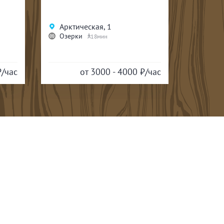
Арктическая, 1
Новос
Озерки
Улица
18
₽/час
от 3000 - 4000
₽/час
от