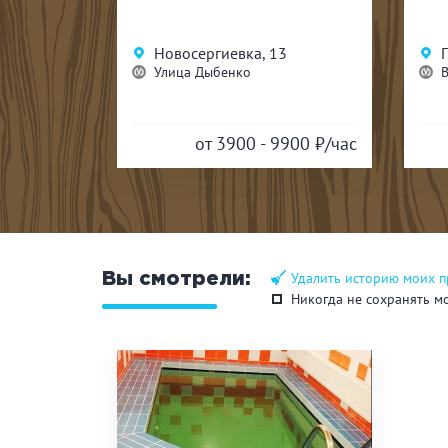
5
Новосергиевка, 13
ов
Улица Дыбенко
20
5400
₽/час
от 3900 - 9900
₽/час
Удалить историю моих 
Вы смотрели:
Никогда не сохранять м