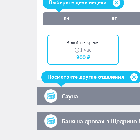
Выберите день недели:
Выберите день недели
пн
вт
В любое время
1 час
900 ₽
Посмотрите другие отделения
Сауна
Баня на дровах в Щедрино