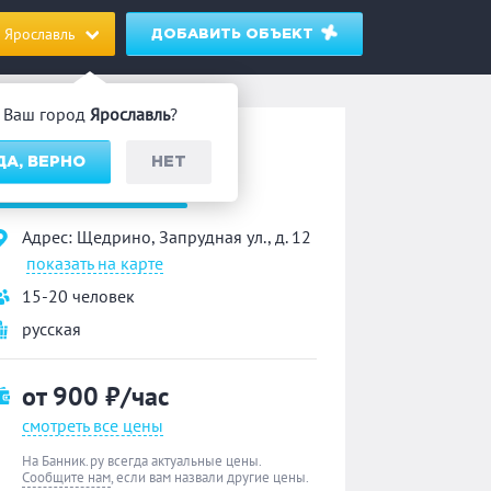
Ярославль
ДОБАВИТЬ ОБЪЕКТ
Ваш город
Ярославль
?
анька на дровах
ДА, ВЕРНО
НЕТ
«В Щедрино»
Адрес: Щедрино, Запрудная ул., д. 12
показать на карте
15-20 человек
русская
от 900
₽/час
смотреть все цены
На Банник.ру всегда актуальные цены.
Сообщите нам
, если вам назвали другие цены.