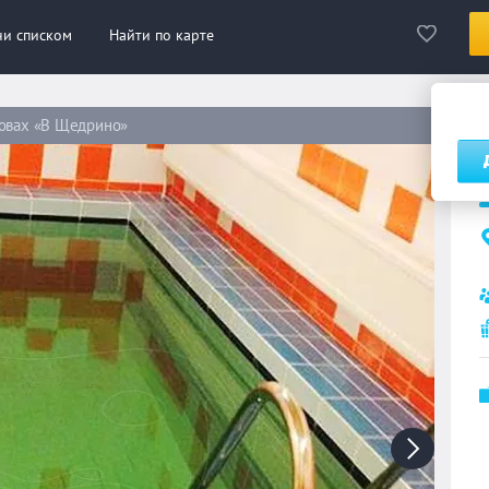
ни списком
Найти по карте
ровах «В Щедрино»
Б