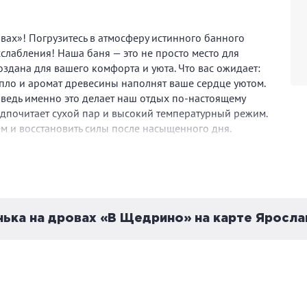
вах»! Погрузитесь в атмосферу истинного банного
слабления! Наша баня — это не просто место для
создана для вашего комфорта и уюта. Что вас ожидает:
епло и аромат древесины наполнят ваше сердце уютом.
 ведь именно это делает наш отдых по-настоящему
редпочитает сухой пар и высокий температурный режим.
м и восстановить силы после насыщенного дня.
нька на дровах «В Щедрино» на карте Яросла