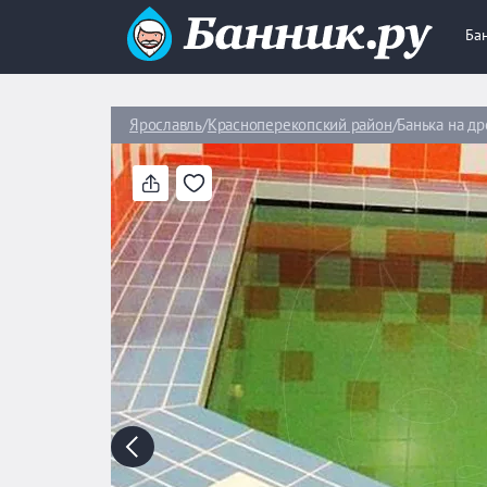
Ба
Ярославль
Красноперекопский район
Банька на д