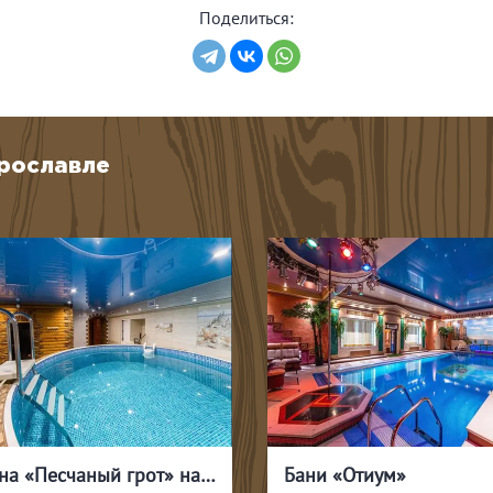
Поделиться:
Ярославле
Сауна «Песчаный грот» на Пискарёвском
Бани «Отиум»