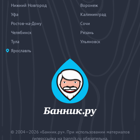
Нижний Новгород
Воронеж
Уфа
Калининград
Ростов-на-Дону
Сочи
Челябинск
Рязань
Тула
Ульяновск
Ярославль
© 2004—2026
«Банник.ру». При использовании материалов
гиперссылка на bannik.ru обязательна.