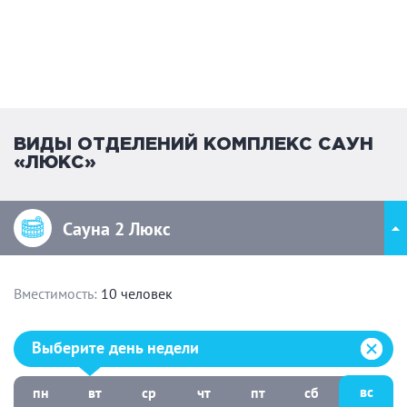
ВИДЫ ОТДЕЛЕНИЙ КОМПЛЕКС САУН
«ЛЮКС»
Сауна 2 Люкс
Вместимость:
10 человек
Выберите день недели:
Выберите день недели
вс
пн
вт
ср
чт
пт
сб