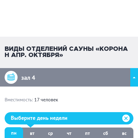
ВИДЫ ОТДЕЛЕНИЙ САУНЫ «КОРОНА
Н АПР. ОКТЯБРЯ»
зал 4
Вместимость:
17 человек
Выберите день недели:
Выберите день недели
пн
вт
ср
чт
пт
сб
вс