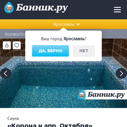
Ярославль
Ярославль
Ленинский район
Сауна «Корона н апр. Октября»
Ваш город
Ярославль
?
ДА, ВЕРНО
НЕТ
Сауна
«Корона н апр. Октября»