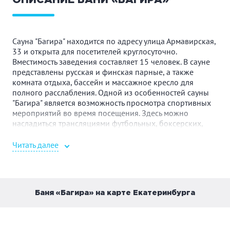
ОПИСАНИЕ БАНИ «БАГИРА»
Сауна "Багира" находится по адресу улица Армавирская,
33 и открыта для посетителей круглосуточно.
Вместимость заведения составляет 15 человек. В сауне
представлены русская и финская парные, а также
комната отдыха, бассейн и массажное кресло для
полного расслабления. Одной из особенностей сауны
"Багира" является возможность просмотра спортивных
мероприятий во время посещения. Здесь можно
насладиться трансляциями футбольных, боксерских,
ММА и хоккейных матчей. При покупке 10 литров пива
во время трансляций, гостям предлагается в качестве
Читать далее
бонуса тарелка креветок. Кроме того, в сауне "Багира"
предлагается широкий выбор вкуснейших блюд
русской кухни. Здесь можно заказать такие
традиционные блюда, как окрошка, борщ, блины и
Баня «Багира» на карте Екатеринбурга
пельмени. Сауна "Багира" - идеальное место для отдыха
и релаксации. Независимо от времени суток, гости могут
насладиться всеми удобствами сауны и провести время
в приятной атмосфере.