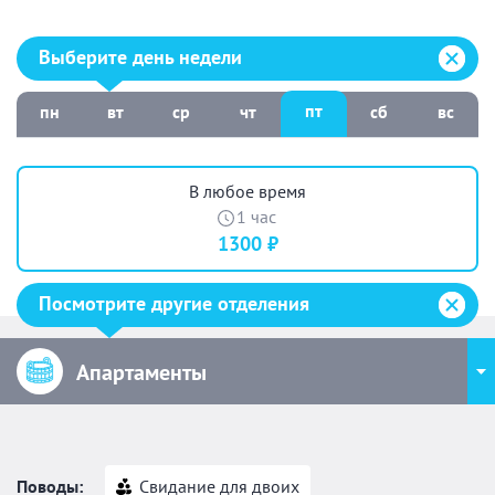
Выберите день недели:
Выберите день недели
пт
пн
вт
ср
чт
сб
вс
В любое время
1 час
1300 ₽
Посмотрите другие отделения
Апартаменты
Поводы:
Свидание для двоих