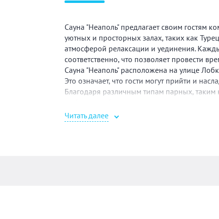
Сауна "Неаполь" предлагает своим гостям 
уютных и просторных залах, таких как Турец
атмосферой релаксации и уединения. Кажды
соответственно, что позволяет провести вр
Сауна "Неаполь" расположена на улице Лобко
Это означает, что гости могут прийти и нас
Благодаря различным типам парных, таким 
выбрать наиболее подходящий для себя вар
Владелец сауны "Неаполь" гордится своим з
Читать далее
интересную атмосферу для каждого гостя. Он 
доволен и захочет вернуться снова и снова.
гостям комфортный и расслабляющий отдых,
вечеринка с друзьями или спокойное время
опыт для каждого посетителя.