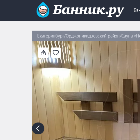
Ба
Екатеринбург
Орджоникидзевский район
Сауна «Н