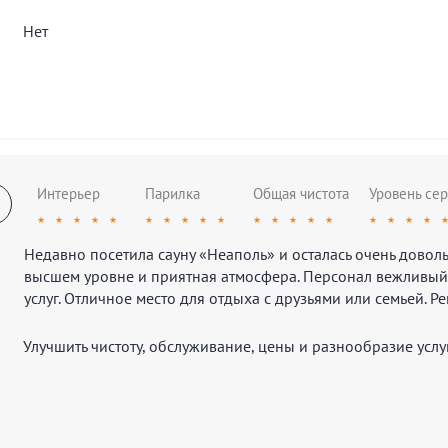
Нет
Интерьер
Парилка
Общая чистота
Уровень сер
★
★
★
★
★
★
★
★
★
★
★
★
★
★
★
★
★
★
★
Недавно посетила сауну «Неаполь» и осталась очень довол
высшем уровне и приятная атмосфера. Персонал вежливый
услуг. Отличное место для отдыха с друзьями или семьей. 
Улучшить чистоту, обслуживание, цены и разнообразие услуг