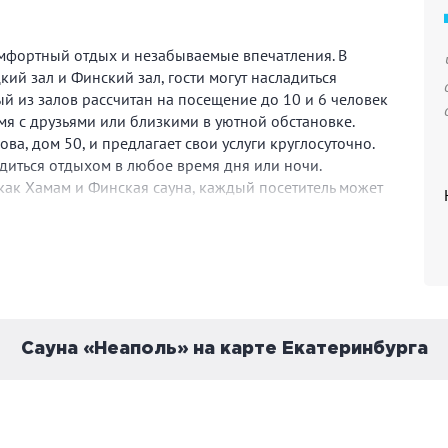
комфортный отдых и незабываемые впечатления. В
Недавно посетила сауну «Неаполь» и
кий зал и Финский зал, гости могут насладиться
осталась очень довольна! Просторные
й из залов рассчитан на посещение до 10 и 6 человек
комнаты, чистота на высшем уровне и
емя с друзьями или близкими в уютной обстановке.
приятная атмосфера. Персонал
ва, дом 50, и предлагает свои услуги круглосуточно.
вежливый и отзывчивый, помогли с
ладиться отдыхом в любое время дня или ночи.
выбором услуг. Отличное место для
как Хамам и Финская сауна, каждый посетитель может
Ева Захарова
отдыха с друзьями или семьей.
иант и насладиться преимуществами каждого.
Рекомендую!
аведением и стремится создать уникальную и
уверен, что каждый, кто посетит его сауну, останется
 Таким образом, сауна "Неаполь" предлагает своим
 разнообразные услуги и доступные цены. Будь то
 в уединении, сауна "Неаполь" обеспечит незабываемый
Сауна «Неаполь» на карте Екатеринбурга