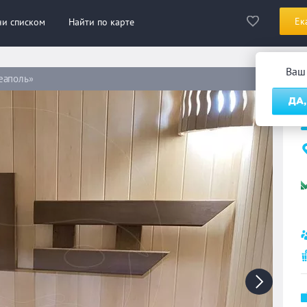
Ек
ни списком
Найти по карте
Ваш
еаполь»
С
ДА,