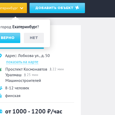
атеринбург
ДОБАВИТЬ ОБЪЕКТ
 город
Екатеринбург
?
ауна
 ВЕРНО
НЕТ
«Неаполь»
Адрес: Лобкова ул., д. 50
показать на карте
Проспект Космонавтов
22 мин
Уралмаш
25 мин
Машиностроителей
8-12 человек
финская
от 1000 - 1200
₽/час