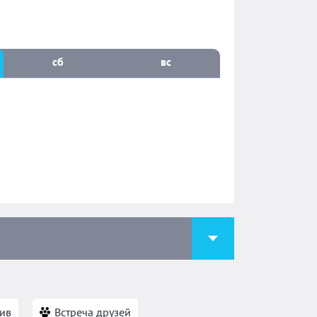
сб
вс
ив
Встреча друзей