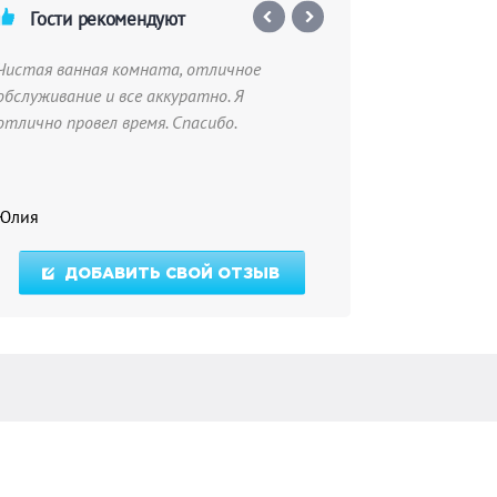
Гости рекомендуют
Чистая ванная комната, отличное
Недавно посетил
обслуживание и все аккуратно. Я
осталась очень
отлично провел время. Спасибо.
комнаты, чисто
приятная атмос
вежливый и отз
выбором услуг.
Юлия
Ева Захарова
отдыха с друзья
Рекомендую!
ДОБАВИТЬ СВОЙ ОТЗЫВ