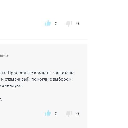
0
0
виса
★
ьна! Просторные комнаты, чистота на
 и отзывчивый, помогли с выбором
Рекомендую!
.
0
0