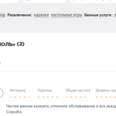
бар
караоке
настольные игры
Развлечения:
Банные услуги:
(2)
ПОЛЬ»
ы
Интерьер
Парилка
Общая чистота
Уровень сер
★
★
★
★
★
★
★
★
★
★
★
★
★
★
★
★
★
★
★
Чистая ванная комната, отличное обслуживание и все аккур
Спасибо.