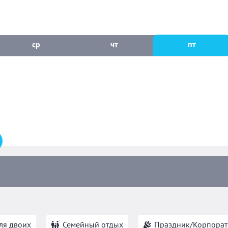
пт
ср
чт
ля двоих
Семейный отдых
Праздник/Корпорат