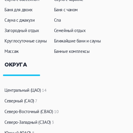
Кальян
Настольные игры
Баня для двоих
Баня с чаном
Сауна с джакузи
Спа
Кухня
Загородный отдых
Семейный отдых
Круглосуточные сауны
Мангал/ барбекю
Ближайшие бани и сауны
Со своей едой
Заказ по меню
Ресторан/ бар
Массаж
Банные комплексы
ОКРУГА
Удобства
На берегу водоема
Собственная парковка
Центральный (ЦАО)
14
Комната отдыха
WI-FI
Северный (САО)
7
Детская комната
Северо-Восточный (СВАО)
10
Сеновал
Северо-Западный (СЗАО)
3
Южный (ЮАО)