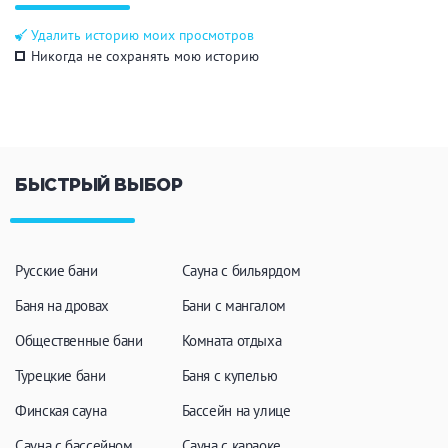
Общие
Удалить историю моих просмотров
Никогда не сохранять мою историю
Круглосуточно
Общественные бани
Банный комплекс
БЫСТРЫЙ ВЫБОР
Аква-зона
Джакузи
Купель
Бассейн
Бассейн на улице
Русские бани
Сауна с бильярдом
Обливная кадушка
Баня на дровах
Бани с мангалом
Общественные бани
Комната отдыха
Турецкие бани
Баня с купелью
Развлечения
Финская сауна
Бассейн на улице
Бильярд
Караоке
Сауна с бассейном
Сауна с караоке