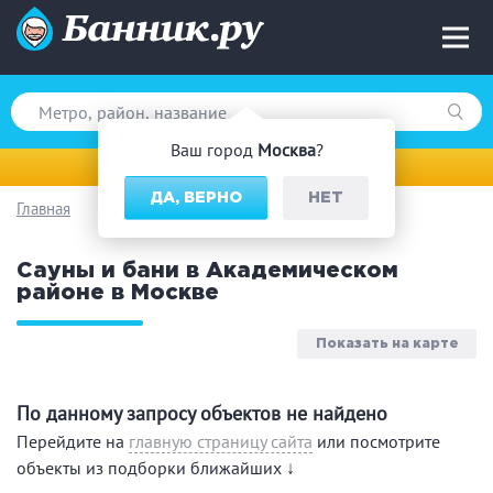
Ваш город
Москва
?
Москва
ДА, ВЕРНО
НЕТ
Главная
Вид парной
Сауны и бани в Академическом
Русская баня
Турецкая баня
районе в Москве
Финская сауна
Инфракрасная сауна
На дровах
Показать на карте
По данному запросу объектов не найдено
Поводы
Перейдите на
главную страницу сайта
или посмотрите
объекты из подборки ближайших ↓
Загородный отдых
Премиум бани