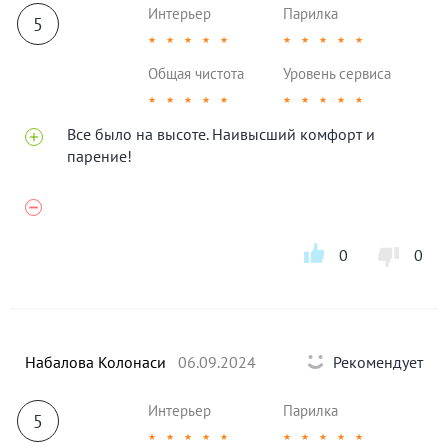
Интерьер
Парилка
5
★
★
★
★
★
★
★
★
★
★
Общая чистота
Уровень сервиса
★
★
★
★
★
★
★
★
★
★
Все было на высоте. Наивысший комфорт и
парение!
0
0
Набалова Колонаси
06.09.2024
Рекомендует
Интерьер
Парилка
5
★
★
★
★
★
★
★
★
★
★