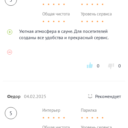
★
★
★
★
★
★
★
★
★
★
Общая чистота
Уровень сервиса
★
★
★
★
★
★
★
★
★
★
Уютная атмосфера в сауне. Для посетителей
созданы все удобства и прекрасный сервис.
0
0
Федор
04.02.2025
Рекомендует
Интерьер
Парилка
5
★
★
★
★
★
★
★
★
★
★
Общая чистота
Уровень сервиса