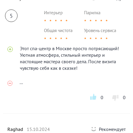
Интерьер
Парилка
5
★
★
★
★
★
★
★
★
★
★
Общая чистота
Уровень сервиса
★
★
★
★
★
★
★
★
★
★
Этот спа-центр в Москве просто потрясающий!
Уютная атмосфера, стильный интерьер и
настоящие мастера своего дела. После визита
чувствую себя как в сказке!
...
0
0
Raghad
15.10.2024
Рекомендует