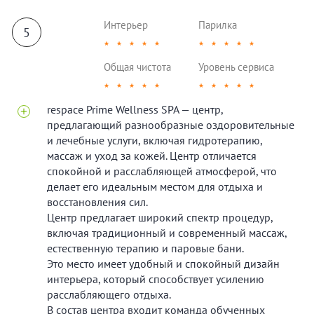
Интерьер
Парилка
5
★
★
★
★
★
★
★
★
★
★
Общая чистота
Уровень сервиса
★
★
★
★
★
★
★
★
★
★
respace Prime Wellness SPA — центр,
предлагающий разнообразные оздоровительные
и лечебные услуги, включая гидротерапию,
массаж и уход за кожей. Центр отличается
спокойной и расслабляющей атмосферой, что
делает его идеальным местом для отдыха и
восстановления сил.
Центр предлагает широкий спектр процедур,
включая традиционный и современный массаж,
естественную терапию и паровые бани.
Это место имеет удобный и спокойный дизайн
интерьера, который способствует усилению
расслабляющего отдыха.
В состав центра входит команда обученных