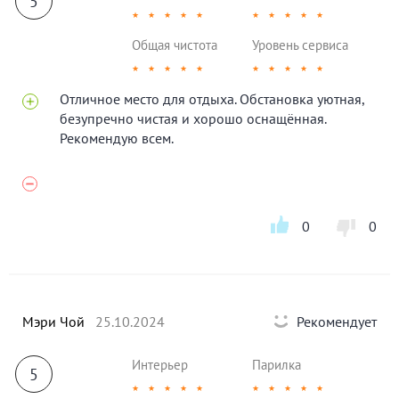
5
★
★
★
★
★
★
★
★
★
★
Общая чистота
Уровень сервиса
★
★
★
★
★
★
★
★
★
★
Отличное место для отдыха. Обстановка уютная,
безупречно чистая и хорошо оснащённая.
Рекомендую всем.
0
0
Мэри Чой
25.10.2024
Рекомендует
Интерьер
Парилка
5
★
★
★
★
★
★
★
★
★
★