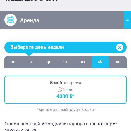
Аренда
Выберите день недели:
Выберите день недели
сб
пн
вт
ср
чт
пт
вс
В любое время
1 час
4000 ₽*
*минимальный заказ 3 часа
Стоимость уточнйтие у администартора по телефону +7
(495) 646-00-00.