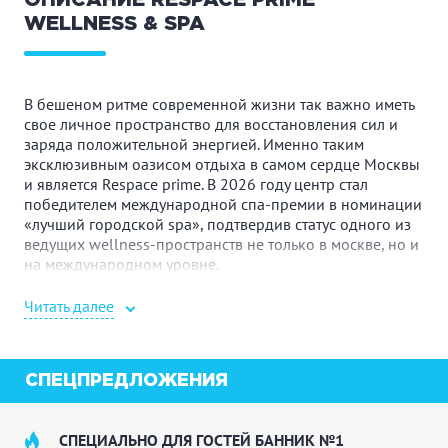
ОПИСАНИЕ RESPACE PRIME
WELLNESS & SPA
В бешеном ритме современной жизни так важно иметь
свое личное пространство для восстановления сил и
заряда положительной энергией. Именно таким
эксклюзивным оазисом отдыха в самом сердце Москвы
и является Respace prime. В 2026 году центр стал
победителем международной спа-премии в номинации
«лучший городской spa», подтвердив статус одного из
ведущих wellness-пространств не только в москве, но и
на международном уровне.
Это заведение, где все продумано до мелочей для
Читать далее
вашего максимального комфорта и расслабления.
Уютная, наполненная гармонией атмосфера Respace
prime Wellness & SPA уже с первых шагов погружает вас
в мир истинного умиротворения, позволяя оставить
СПЕЦПРЕДЛОЖЕНИЯ
за дверями суету большого города.
Здесь вы обретете долгожданную возможность
СПЕЦИАЛЬНО ДЛЯ ГОСТЕЙ БАННИК №1