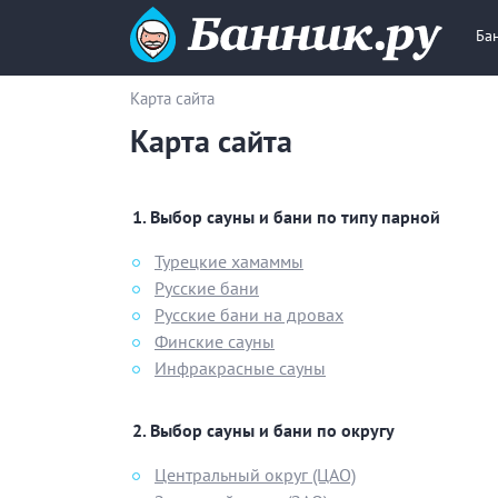
Ба
Карта сайта
Карта сайта
Выбор сауны и бани по типу парной
Турецкие хамаммы
Русские бани
Русские бани на дровах
Финские сауны
Инфракрасные сауны
Выбор
сауны и бани
по округу
Центральный округ (ЦАО)