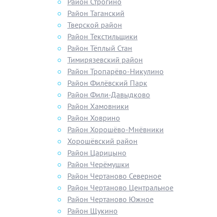
Район Строгино
Район Таганский
Тверской район
Район Текстильщики
Район Тёплый Стан
Тимирязевский район
Район Тропарёво-Никулино
Район Филёвский Парк
Район Фили-Давыдково
Район Хамовники
Район Ховрино
Район Хорошёво-Мнёвники
Хорошёвский район
Район Царицыно
Район Черёмушки
Район Чертаново Северное
Район Чертаново Центральное
Район Чертаново Южное
Район Щукино