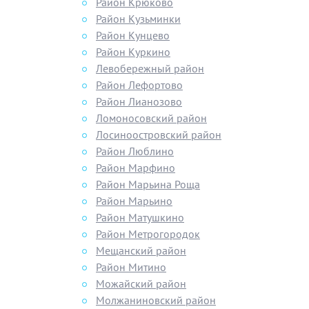
Район Крюково
Район Кузьминки
Район Кунцево
Район Куркино
Левобережный район
Район Лефортово
Район Лианозово
Ломоносовский район
Лосиноостровский район
Район Люблино
Район Марфино
Район Марьина Роща
Район Марьино
Район Матушкино
Район Метрогородок
Мещанский район
Район Митино
Можайский район
Молжаниновский район