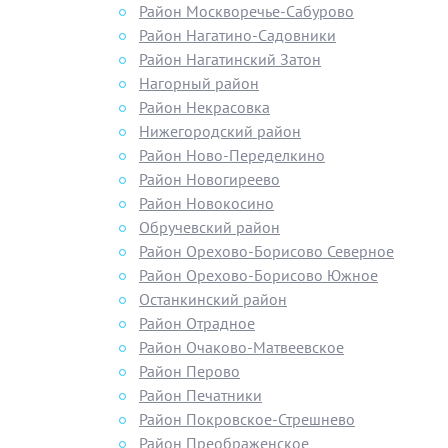
Район Москворечье-Сабурово
Район Нагатино-Садовники
Район Нагатинский Затон
Нагорный район
Район Некрасовка
Нижегородский район
Район Ново-Переделкино
Район Новогиреево
Район Новокосино
Обручевский район
Район Орехово-Борисово Северное
Район Орехово-Борисово Южное
Останкинский район
Район Отрадное
Район Очаково-Матвеевское
Район Перово
Район Печатники
Район Покровское-Стрешнево
Район Преображенское