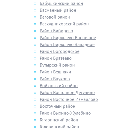
Бабушкинский район
Басманный район
Беговой район
Бескудниковский район
Район Бибирево
Район Бирюлёво Восточное
Район Бирюлёво Западное
Район Богородское
Район Братеево
Бутырский район
Район Вешняки
Район Внуково
Войковский район
Район Восточное Дегунино
Район Восточное Измайлово
Восточный район
Район Выхино-Жулебино
Гагаринский район
Головинский район