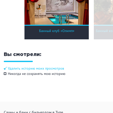
Банный клуб «Олимп»
Банный ко
Вы смотрели:
Удалить историю моих просмотров
Никогда не сохранять мою историю
Сауны и бани с бильярдом в Туле