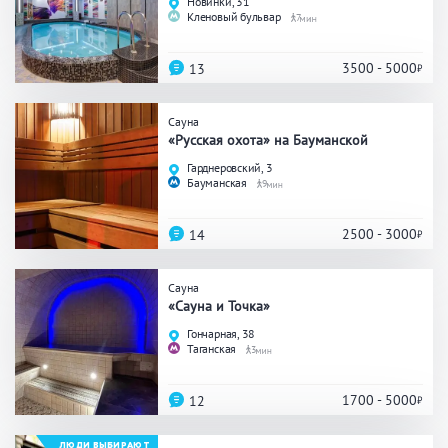
Новинки, 31
Праздник/Корпоратив
Кленовый бульвар
7
3500 - 5000
13
Вместимость
Сауна
«Русская охота» на Бауманской
до 10 человек
от 10 до 20 человек
Гарднеровский, 3
от 20 человек
Бауманская
9
2500 - 3000
14
Банные услуги
Сауна
«Сауна и Точка»
Массаж
Веники
Кедровая бочка
Гончарная, 38
Парильщик/ банщик
Таганская
3
СПА
Банный чан
Гидромассаж
1700 - 5000
12
ЛЮДИ ВЫБИРАЮТ