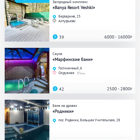
Загородный комплекс
«Banya Resort Veshki»
Общие
Берзарина, 23
Алтуфьево
Круглосуточно
Общественные бани
Банный комплекс
6000 - 16000
39
Сауна
Аква-зона
«Марфинские бани»
Гостиничный, 6
Окружная
7
Джакузи
Купель
Бассейн
Бассейн на улице
2500 - 2800
42
Обливная кадушка
Баня на дровах
«Родники»
Развлечения
пос. Родники, Большая Учительская, 28
Бильярд
Караоке