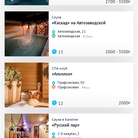
Кальян
Настольные игры
2700 - 3500
Сауна
«Каскад» на Автозаводской
Кухня
Автозаводская, 21
Автозаводская
12
Мангал/ барбекю
Со своей едой
Заказ по меню
Ресторан/ бар
2000 - 3500
13
СПА-клуб
«Аполлон»
Удобства
Профсоюзная, 30
Профсоюзная
4
На берегу водоема
Собственная парковка
Комната отдыха
WI-FI
2000
12
Детская комната
Сеновал
Сауна в Капотне
«Русский пар»
2-й квартал, 2