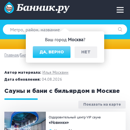
Ваш город
Москва
?
Москва
ДА, ВЕРНО
НЕТ
Главная
Бильярд
Вид парной
Русская баня
Турецкая баня
Илья Москвин
Автор материала:
Финская сауна
04.08.2026
Инфракрасная сауна
Дата обновления:
На дровах
Сауны и бани с бильярдом в Москве
Показать на карте
Поводы
Оздоровительный центр VIP сауна
«Новинки»
Загородный отдых
Премиум бани