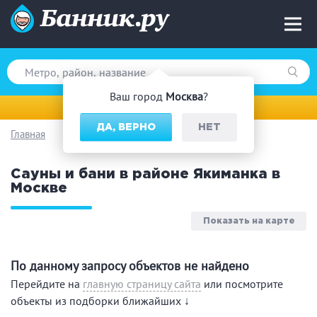
Ваш город
Москва
?
Москва
ДА, ВЕРНО
НЕТ
Главная
Вид парной
Сауны и бани в районе Якиманка в
Русская баня
Турецкая баня
Москве
Финская сауна
Инфракрасная сауна
На дровах
Показать на карте
По данному запросу объектов не найдено
Поводы
Перейдите на
главную страницу сайта
или посмотрите
объекты из подборки ближайших ↓
Загородный отдых
Премиум бани