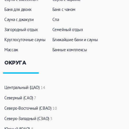
Кальян
Настольные игры
Баня для двоих
Баня с чаном
Сауна с джакузи
Спа
Кухня
Загородный отдых
Семейный отдых
Круглосуточные сауны
Мангал/ барбекю
Ближайшие бани и сауны
Со своей едой
Заказ по меню
Ресторан/ бар
Массаж
Банные комплексы
ОКРУГА
Удобства
На берегу водоема
Собственная парковка
Центральный (ЦАО)
14
Комната отдыха
WI-FI
Северный (САО)
7
Детская комната
Северо-Восточный (СВАО)
10
Сеновал
Северо-Западный (СЗАО)
3
Южный (ЮАО)