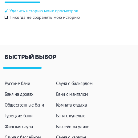
Общие
Удалить историю моих просмотров
Никогда не сохранять мою историю
Круглосуточно
Общественные бани
Банный комплекс
БЫСТРЫЙ ВЫБОР
Аква-зона
Джакузи
Купель
Бассейн
Бассейн на улице
Русские бани
Сауна с бильярдом
Обливная кадушка
Баня на дровах
Бани с мангалом
Общественные бани
Комната отдыха
Турецкие бани
Баня с купелью
Развлечения
Финская сауна
Бассейн на улице
Бильярд
Караоке
Сауна с бассейном
Сауна с караоке