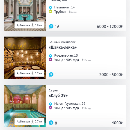
Неглинная, 14
Трубная
6
Арбатская
1.8 км
6000 - 12000
16
Банный комплекс
«Шайка-лейка»
Рочдельская, 15
Улица 1905 года
16
Арбатская
2.7 км
2000 - 5000
1
Сауна
«Клуб 29»
Малая Грузинская, 29
Улица 1905 года
14
Арбатская
2.7 км
4000
8