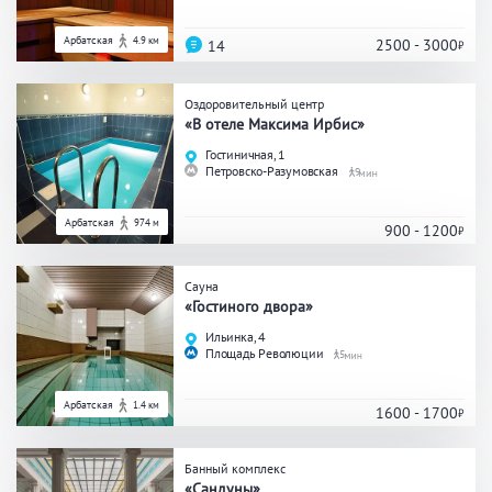
ЗАКРЫТЬ
ПРИМЕНИТЬ ФИЛЬТРЫ
Арбатская
4.9 км
2500 - 3000
14
Оздоровительный центр
«В отеле Максима Ирбис»
Гостиничная, 1
Петровско-Разумовская
9
Арбатская
974 м
900 - 1200
Сауна
«Гостиного двора»
Ильинка, 4
Площадь Революции
5
Арбатская
1.4 км
1600 - 1700
Банный комплекс
«Сандуны»