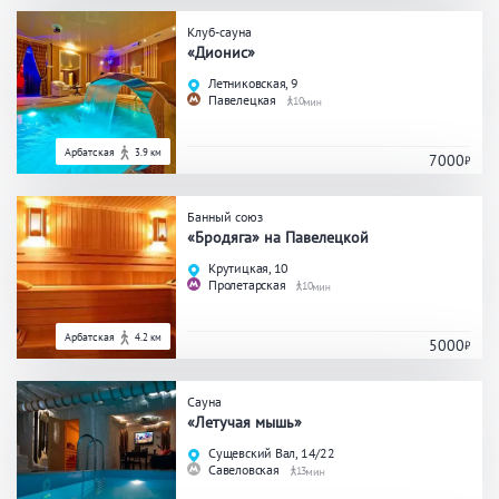
Клуб-сауна
«Дионис»
Летниковская, 9
Павелецкая
10
Арбатская
3.9 км
7000
Банный союз
«Бродяга» на Павелецкой
Крутицкая, 10
Пролетарская
10
Арбатская
4.2 км
5000
Сауна
«Летучая мышь»
Сущевский Вал, 14/22
Савеловская
13