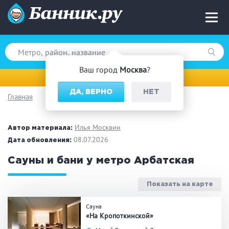
Ваш город
Москва
?
Москва
ДА, ВЕРНО
НЕТ
Главная
Вид парной
Русская баня
Турецкая баня
Илья Москвин
Автор материала:
Финская сауна
08.07.2026
Инфракрасная сауна
Дата обновления:
На дровах
Сауны и бани у метро Арбатская
Показать на карте
Поводы
Сауна
«На Кропоткинской»
Загородный отдых
Премиум бани