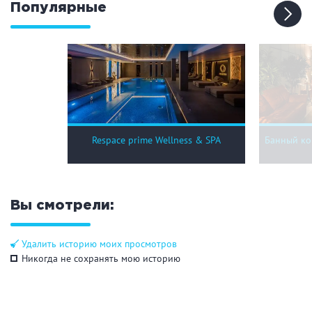
Популярные
Respace prime Wellness & SPA
Банный ко
Вы смотрели:
Удалить историю моих просмотров
Никогда не сохранять мою историю