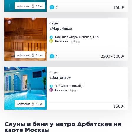
Арбатская
4.4 км
1500
2
Сауна
«МарьЯнка»
Большая Андроньевская, 17А
Римская
13
Арбатская
4.5 км
2500 - 3000
1
Сауна
«Златопар»
3-й Хорошевский, 1
Беговая
6
Арбатская
4.5 км
1300
Сауны и бани у метро Арбатская на
карте
Москвы