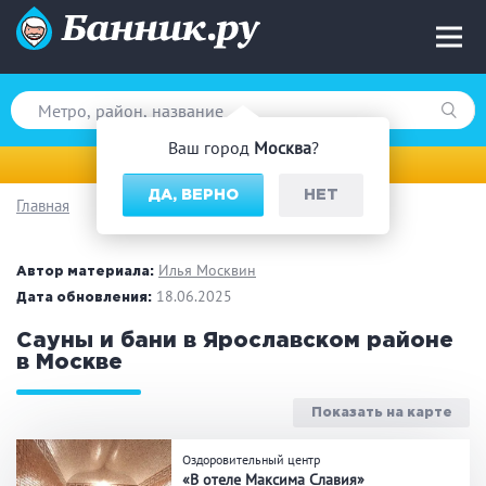
Ваш город
Москва
?
Москва
ДА, ВЕРНО
НЕТ
Главная
Вид парной
Русская баня
Турецкая баня
Илья Москвин
Автор материала:
Финская сауна
18.06.2025
Инфракрасная сауна
Дата обновления:
На дровах
Сауны и бани в Ярославском районе
в Москве
Показать на карте
Поводы
Оздоровительный центр
Загородный отдых
Премиум бани
«В отеле Максима Славия»