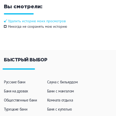
Кальян
Настольные игры
Вы смотрели:
Удалить историю моих просмотров
Кухня
Никогда не сохранять мою историю
Мангал/ барбекю
Со своей едой
Заказ по меню
Ресторан/ бар
БЫСТРЫЙ ВЫБОР
Удобства
На берегу водоема
Собственная парковка
Русские бани
Сауна с бильярдом
Комната отдыха
WI-FI
Баня на дровах
Бани с мангалом
Детская комната
Сеновал
Общественные бани
Комната отдыха
Турецкие бани
Баня с купелью