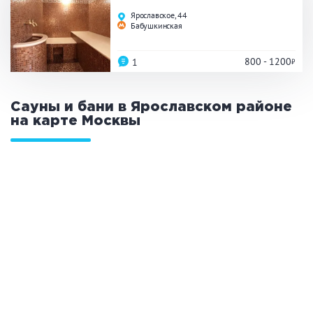
Праздник/Корпоратив
Ярославское, 44
Бабушкинская
800 - 1200
1
Вместимость
до 10 человек
от 10 до 20 человек
Сауны и бани в Ярославском районе
на карте
Москвы
от 20 человек
Банные услуги
Массаж
Веники
Кедровая бочка
Парильщик/ банщик
СПА
Банный чан
Гидромассаж