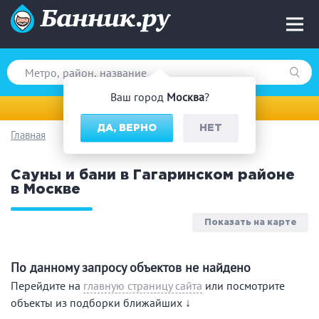
Ваш город
Москва
?
Москва
ДА, ВЕРНО
НЕТ
Главная
Вид парной
Сауны и бани в Гагаринском районе
Русская баня
Турецкая баня
в Москве
Финская сауна
Инфракрасная сауна
На дровах
Показать на карте
По данному запросу объектов не найдено
Поводы
Перейдите на
главную страницу сайта
или посмотрите
объекты из подборки ближайших ↓
Загородный отдых
Премиум бани