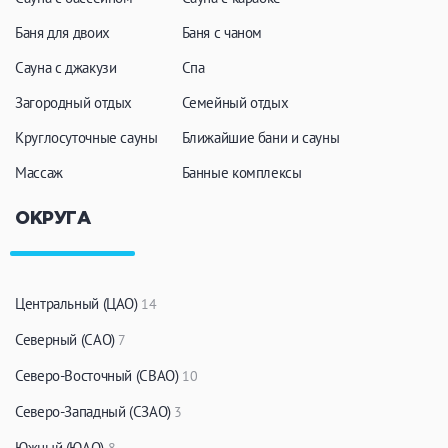
Кальян
Настольные игры
Баня для двоих
Баня с чаном
Сауна с джакузи
Спа
Кухня
Загородный отдых
Семейный отдых
Круглосуточные сауны
Мангал/ барбекю
Ближайшие бани и сауны
Со своей едой
Заказ по меню
Ресторан/ бар
Массаж
Банные комплексы
ОКРУГА
Удобства
На берегу водоема
Собственная парковка
Центральный (ЦАО)
14
Комната отдыха
WI-FI
Северный (САО)
7
Детская комната
Северо-Восточный (СВАО)
10
Сеновал
Северо-Западный (СЗАО)
3
Южный (ЮАО)