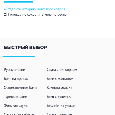
Общие
Удалить историю моих просмотров
Никогда не сохранять мою историю
Круглосуточно
Общественные бани
Банный комплекс
БЫСТРЫЙ ВЫБОР
Аква-зона
Джакузи
Купель
Бассейн
Бассейн на улице
Русские бани
Сауна с бильярдом
Обливная кадушка
Баня на дровах
Бани с мангалом
Общественные бани
Комната отдыха
Турецкие бани
Баня с купелью
Развлечения
Финская сауна
Бассейн на улице
Бильярд
Караоке
Сауна с бассейном
Сауна с караоке