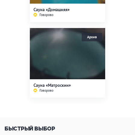
Кальян
Настольные игры
Сауна «Домашняя»
Говорово
Кухня
Мангал/ барбекю
Со своей едой
Заказ по меню
Ресторан/ бар
Удобства
Сауна «Матроскин»
На берегу водоема
Собственная парковка
Говорово
Комната отдыха
WI-FI
Детская комната
Сеновал
БЫСТРЫЙ ВЫБОР