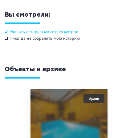
Общие
Вы смотрели:
Круглосуточно
Общественные бани
Банный комплекс
Удалить историю моих просмотров
Никогда не сохранять мою историю
Аква-зона
Объекты в архиве
Джакузи
Купель
Бассейн
Бассейн на улице
Обливная кадушка
Развлечения
Бильярд
Караоке