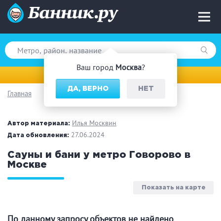
Ваш город
Москва
?
Москва
ДА, ВЕРНО
НЕТ
Главная
Вид парной
Русская баня
Турецкая баня
Илья Москвин
Автор материала:
Финская сауна
27.06.2024
Инфракрасная сауна
Дата обновления:
На дровах
Сауны и бани у метро Говорово в
Москве
Показать на карте
Поводы
Загородный отдых
Премиум бани
По данному запросу объектов не найдено