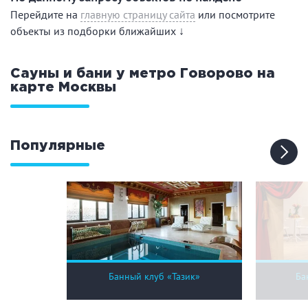
Праздник/Корпоратив
Перейдите на
главную страницу сайта
или посмотрите
объекты из подборки ближайших ↓
Вместимость
Сауны и бани у метро Говорово на
карте
Москвы
до 10 человек
от 10 до 20 человек
от 20 человек
Популярные
Банные услуги
Массаж
Веники
Кедровая бочка
Парильщик/ банщик
СПА
Банный чан
Гидромассаж
Банный клуб «Тазик»
Ба