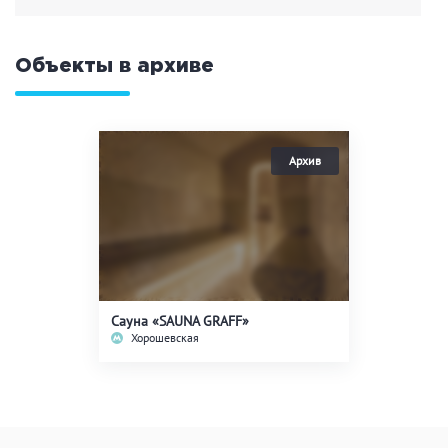
советую это место.
ЗАКРЫТЬ
ПРИМЕНИТЬ ФИЛЬТРЫ
Объекты в архиве
Сауна «SAUNA GRAFF»
Хорошевская