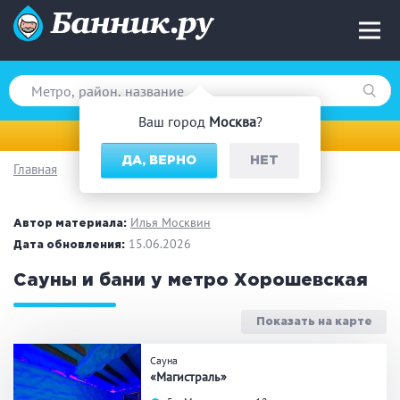
Ваш город
Москва
?
Москва
ДА, ВЕРНО
НЕТ
Главная
Вид парной
Русская баня
Турецкая баня
Илья Москвин
Автор материала:
Финская сауна
15.06.2026
Инфракрасная сауна
Дата обновления:
На дровах
Сауны и бани у метро Хорошевская
Показать на карте
Поводы
Сауна
«Магистраль»
Загородный отдых
Премиум бани