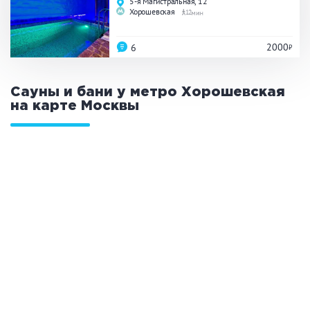
5-я Магистральная, 12
Праздник/Корпоратив
Хорошевская
12
2000
6
Вместимость
Сауны и бани у метро Хорошевская
до 10 человек
от 10 до 20 человек
на карте
Москвы
от 20 человек
Банные услуги
Массаж
Веники
Кедровая бочка
Парильщик/ банщик
СПА
Банный чан
Гидромассаж