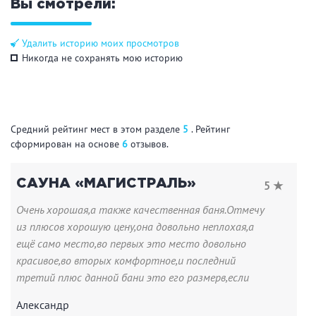
Кальян
Настольные игры
Вы смотрели:
Удалить историю моих просмотров
Никогда не сохранять мою историю
Кухня
Мангал/ барбекю
Со своей едой
Заказ по меню
Ресторан/ бар
Средний рейтинг мест в этом разделе
5
. Рейтинг
сформирован на основе
6
отзывов.
Удобства
САУНА «МАГИСТРАЛЬ»
5 ★
Очень хорошая,а также качественная баня.Отмечу
На берегу водоема
Собственная парковка
из плюсов хорошую цену,она довольно неплохая,а
Комната отдыха
WI-FI
ещё само место,во первых это место довольно
Детская комната
красивое,во вторых комфортное,и последний
Сеновал
третий плюс данной бани это его размерв,если
сравнивать его с другими банями,то тут явное
Александр
победа данной бани,исходя из этих плюсах я