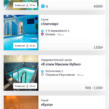
Киевская
2.9 км
4000
8
Сауна
«Златопар»
3-й Хорошевский, 1
Беговая
6
Киевская
3.6 км
1300
Оздоровительный центр
«В отеле Максима Ирбис»
Гостиничная, 1
Петровско-Разумовская
9
Киевская
3.6 км
900 - 1200
Сауна
«Бухта»