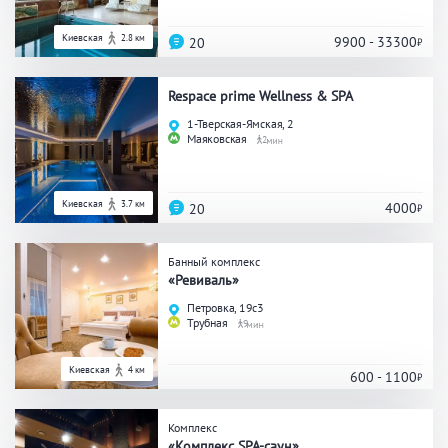
Общие
Киевская
2.8 км
9900 - 33300
20
Круглосуточно
Общественные бани
Respace prime Wellness & SPA
Банный комплекс
1-Тверская-Ямская, 2
Маяковская
2
Аква-зона
Киевская
3.7 км
4000
20
Джакузи
Купель
Бассейн
Банный комплекс
Бассейн на улице
«Ревиваль»
Обливная кадушка
Петровка, 19с3
Трубная
9
Киевская
4 км
600 - 1100
Развлечения
Бильярд
Караоке
Комплекс
«Комплекс SPA-саун»