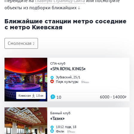
Перейдите на
главную страницу сайта
или посмотрите
Праздник/Корпоратив
объекты из подборки ближайших ↓
Ближайшие станции метро соседние
с метро Киевская
Вместимость
Смоленская
до 10 человек
2
от 10 до 20 человек
от 20 человек
СПА-клуб
«SPA ROYAL KINGS»
Зубовский, 25/1
Банные услуги
Парк культуры
4
Массаж
Веники
Киевская
1.8 км
6000 - 14000
10
Кедровая бочка
Парильщик/ банщик
СПА
Банный чан
Банный клуб
Гидромассаж
«Тазик»
1812 года, 18
Фили
9