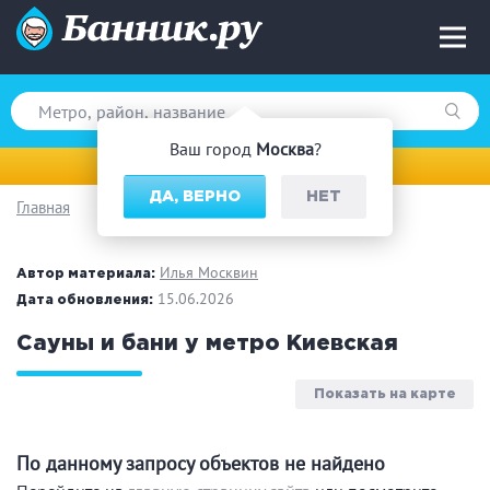
Ваш город
Москва
?
Москва
ДА, ВЕРНО
НЕТ
Главная
Вид парной
Русская баня
Турецкая баня
Илья Москвин
Автор материала:
Финская сауна
15.06.2026
Инфракрасная сауна
Дата обновления:
На дровах
Сауны и бани у метро Киевская
Показать на карте
Поводы
По данному запросу объектов не найдено
Загородный отдых
Премиум бани