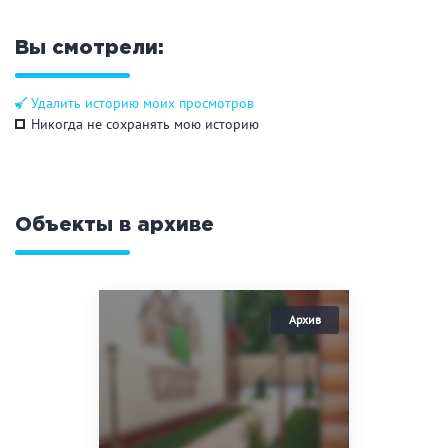
Общие
Вы смотрели:
Круглосуточно
Общественные бани
Банный комплекс
Удалить историю моих просмотров
Никогда не сохранять мою историю
Аква-зона
Объекты в архиве
Джакузи
Купель
Бассейн
Бассейн на улице
Обливная кадушка
Развлечения
Бильярд
Караоке