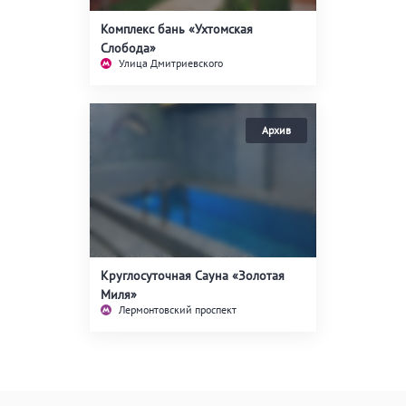
Кальян
Настольные игры
Комплекс бань «Ухтомская
Слобода»
Улица Дмитриевского
Кухня
Мангал/ барбекю
Со своей едой
Заказ по меню
Ресторан/ бар
Удобства
На берегу водоема
Собственная парковка
Круглосуточная Сауна «Золотая
Комната отдыха
Миля»
WI-FI
Лермонтовский проспект
Детская комната
Сеновал