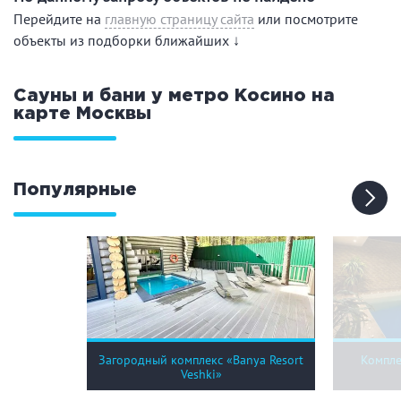
Праздник/Корпоратив
Перейдите на
главную страницу сайта
или посмотрите
объекты из подборки ближайших ↓
Вместимость
Сауны и бани у метро Косино на
карте
Москвы
до 10 человек
от 10 до 20 человек
от 20 человек
Популярные
Банные услуги
Массаж
Веники
Кедровая бочка
Парильщик/ банщик
СПА
Банный чан
Гидромассаж
Загородный комплекс «Banya Resort
Компле
Veshki»