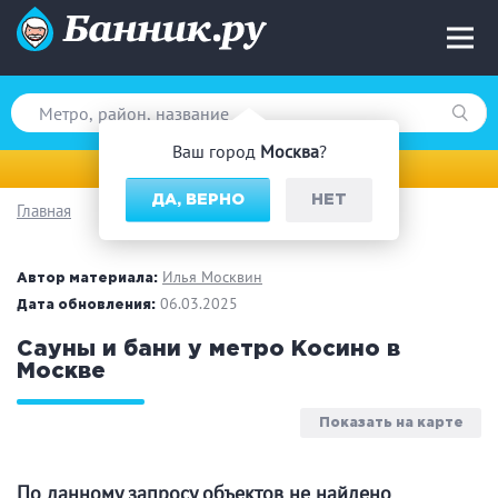
Ваш город
Москва
?
Москва
ДА, ВЕРНО
НЕТ
Главная
Вид парной
Русская баня
Турецкая баня
Илья Москвин
Автор материала:
Финская сауна
06.03.2025
Инфракрасная сауна
Дата обновления:
На дровах
Сауны и бани у метро Косино в
Москве
Показать на карте
Поводы
Загородный отдых
Премиум бани
По данному запросу объектов не найдено