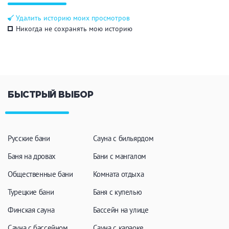
Общие
Удалить историю моих просмотров
Никогда не сохранять мою историю
Круглосуточно
Общественные бани
Банный комплекс
БЫСТРЫЙ ВЫБОР
Аква-зона
Джакузи
Купель
Бассейн
Бассейн на улице
Русские бани
Сауна с бильярдом
Обливная кадушка
Баня на дровах
Бани с мангалом
Общественные бани
Комната отдыха
Турецкие бани
Баня с купелью
Развлечения
Финская сауна
Бассейн на улице
Бильярд
Караоке
Сауна с бассейном
Сауна с караоке