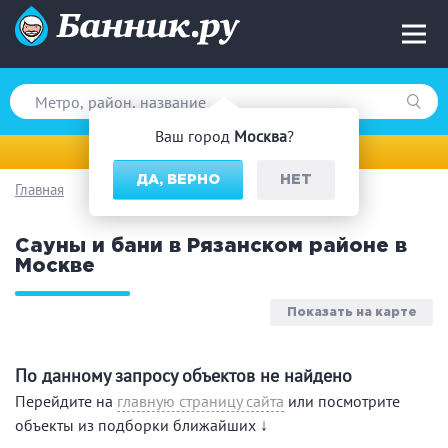
Ваш город
Москва
?
Москва
ДА, ВЕРНО
НЕТ
Главная
Вид парной
Сауны и бани в Рязанском районе в
Русская баня
Турецкая баня
Москве
Финская сауна
Инфракрасная сауна
На дровах
Показать на карте
По данному запросу объектов не найдено
Поводы
Перейдите на
главную страницу сайта
или посмотрите
объекты из подборки ближайших ↓
Загородный отдых
Премиум бани