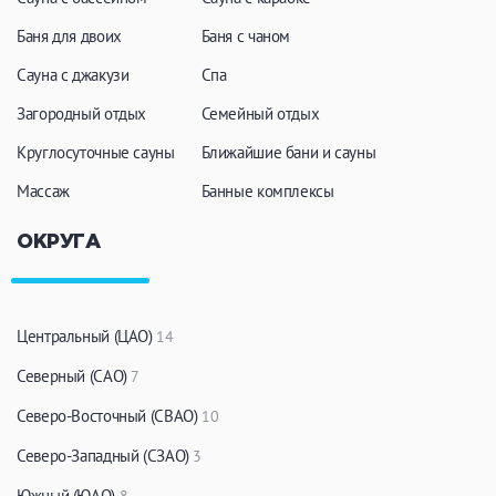
Кальян
Настольные игры
Баня для двоих
Баня с чаном
Сауна с джакузи
Спа
Кухня
Загородный отдых
Семейный отдых
Круглосуточные сауны
Мангал/ барбекю
Ближайшие бани и сауны
Со своей едой
Заказ по меню
Ресторан/ бар
Массаж
Банные комплексы
ОКРУГА
Удобства
На берегу водоема
Собственная парковка
Центральный (ЦАО)
14
Комната отдыха
WI-FI
Северный (САО)
7
Детская комната
Северо-Восточный (СВАО)
10
Сеновал
Северо-Западный (СЗАО)
3
Южный (ЮАО)