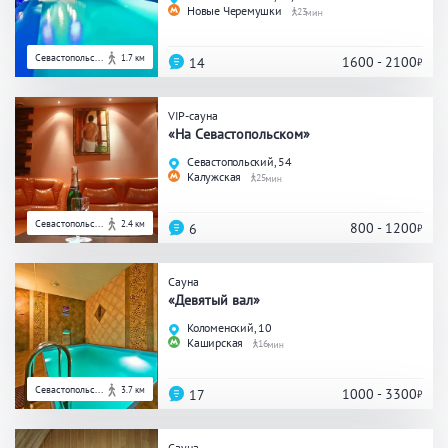
Новые Черемушки
23
Общие
Севастопольс...
1.7 км
1600 - 2100
14
Круглосуточно
Общественные бани
Банный комплекс
VIP-сауна
«На Севастопольском»
Севастопольский, 54
Калужская
25
Аква-зона
Севастопольс...
2.4 км
800 - 1200
6
Джакузи
Купель
Бассейн
Бассейн на улице
Сауна
Обливная кадушка
«Девятый вал»
Коломенский, 10
Каширская
16
Развлечения
Севастопольс...
3.7 км
1000 - 3300
17
Бильярд
Караоке
Сауна