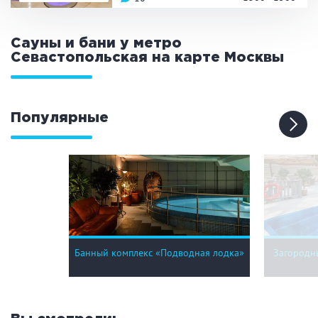
ЗАКРЫТЬ
ПРИМЕНИТЬ ФИЛЬТРЫ
Сауны и бани у метро
Севастопольская на карте
Москвы
Популярные
Банный комплекс «Подводная лодка»
Загородны