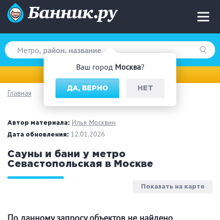
Ваш город
Москва
?
Москва
ДА, ВЕРНО
НЕТ
Главная
Вид парной
Русская баня
Турецкая баня
Илья Москвин
Автор материала:
Финская сауна
12.01.2026
Инфракрасная сауна
Дата обновления:
На дровах
Сауны и бани у метро
Севастопольская в Москве
Показать на карте
Поводы
Загородный отдых
Премиум бани
По данному запросу объектов не найдено