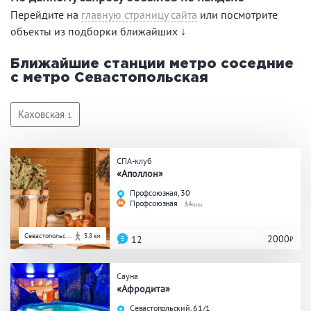
Праздник/Корпоратив
Перейдите на
главную страницу сайта
или посмотрите
объекты из подборки ближайших ↓
Ближайшие станции метро соседние
Вместимость
с метро Севастопольская
до 10 человек
от 10 до 20 человек
Каховская
1
от 20 человек
СПА-клуб
«Аполлон»
Банные услуги
Профсоюзная, 30
Профсоюзная
4
Массаж
Веники
Кедровая бочка
Парильщик/ банщик
Севастопольс...
3.8 км
2000
12
СПА
Банный чан
Гидромассаж
Сауна
«Афродита»
Севастопольский, 61/1