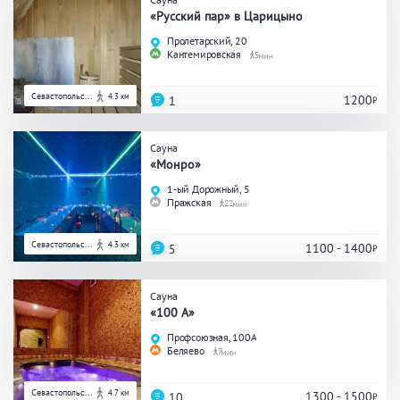
Кальян
Настольные игры
«Русский пар» в Царицыно
Пролетарский, 20
Кантемировская
5
Кухня
Севастопольс...
4.3 км
1200
1
Мангал/ барбекю
Со своей едой
Заказ по меню
Ресторан/ бар
Сауна
«Монро»
1-ый Дорожный, 5
Пражская
22
Удобства
Севастопольс...
4.3 км
1100 - 1400
5
На берегу водоема
Собственная парковка
Комната отдыха
WI-FI
Сауна
«100 A»
Детская комната
Сеновал
Профсоюзная, 100А
Беляево
7
Севастопольс...
4.7 км
1300 - 1500
10