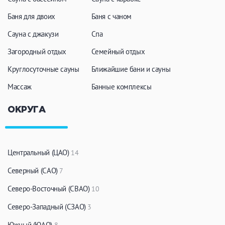
Кальян
Настольные игры
Баня для двоих
Баня с чаном
Сауна с джакузи
Спа
Кухня
Загородный отдых
Семейный отдых
Круглосуточные сауны
Мангал/ барбекю
Ближайшие бани и сауны
Со своей едой
Заказ по меню
Ресторан/ бар
Массаж
Банные комплексы
ОКРУГА
Удобства
На берегу водоема
Собственная парковка
Центральный (ЦАО)
14
Комната отдыха
WI-FI
Северный (САО)
7
Детская комната
Северо-Восточный (СВАО)
10
Сеновал
Северо-Западный (СЗАО)
3
Южный (ЮАО)