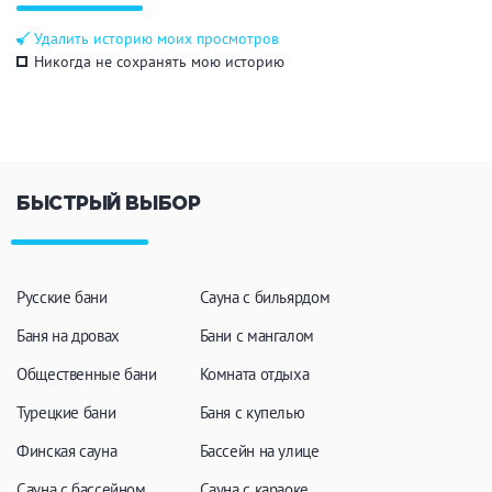
Общие
Удалить историю моих просмотров
Никогда не сохранять мою историю
Круглосуточно
Общественные бани
Банный комплекс
БЫСТРЫЙ ВЫБОР
Аква-зона
Джакузи
Купель
Бассейн
Бассейн на улице
Русские бани
Сауна с бильярдом
Обливная кадушка
Баня на дровах
Бани с мангалом
Общественные бани
Комната отдыха
Турецкие бани
Баня с купелью
Развлечения
Финская сауна
Бассейн на улице
Бильярд
Караоке
Сауна с бассейном
Сауна с караоке