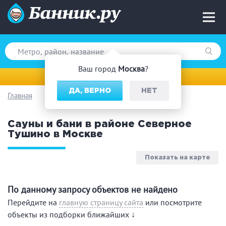
Ваш город
Москва
?
Москва
ДА, ВЕРНО
НЕТ
Главная
Вид парной
Сауны и бани в районе Северное
Русская баня
Турецкая баня
Тушино в Москве
Финская сауна
Инфракрасная сауна
На дровах
Показать на карте
По данному запросу объектов не найдено
Поводы
Перейдите на
главную страницу сайта
или посмотрите
объекты из подборки ближайших ↓
Загородный отдых
Премиум бани