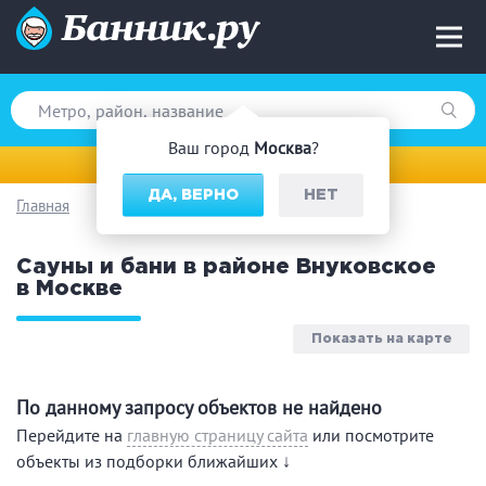
Ваш город
Москва
?
Москва
ДА, ВЕРНО
НЕТ
Главная
Вид парной
Сауны и бани в районе Внуковское
Русская баня
Турецкая баня
в Москве
Финская сауна
Инфракрасная сауна
На дровах
Показать на карте
По данному запросу объектов не найдено
Поводы
Перейдите на
главную страницу сайта
или посмотрите
объекты из подборки ближайших ↓
Загородный отдых
Премиум бани