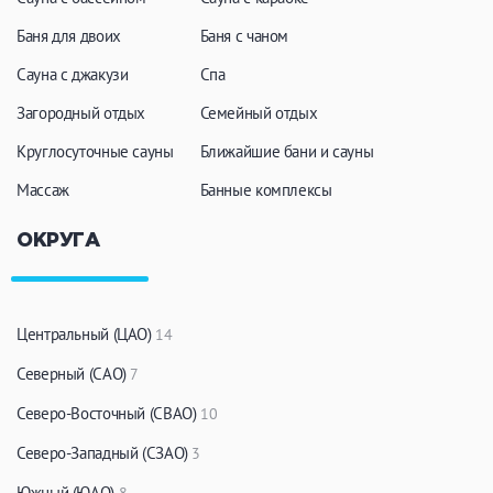
Кальян
Настольные игры
Баня для двоих
Баня с чаном
Сауна с джакузи
Спа
Кухня
Загородный отдых
Семейный отдых
Круглосуточные сауны
Мангал/ барбекю
Ближайшие бани и сауны
Со своей едой
Заказ по меню
Ресторан/ бар
Массаж
Банные комплексы
ОКРУГА
Удобства
На берегу водоема
Собственная парковка
Центральный (ЦАО)
14
Комната отдыха
WI-FI
Северный (САО)
7
Детская комната
Северо-Восточный (СВАО)
10
Сеновал
Северо-Западный (СЗАО)
3
Южный (ЮАО)