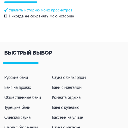
Общие
Удалить историю моих просмотров
Никогда не сохранять мою историю
Круглосуточно
Общественные бани
Банный комплекс
БЫСТРЫЙ ВЫБОР
Аква-зона
Джакузи
Купель
Бассейн
Бассейн на улице
Русские бани
Сауна с бильярдом
Обливная кадушка
Баня на дровах
Бани с мангалом
Общественные бани
Комната отдыха
Турецкие бани
Баня с купелью
Развлечения
Финская сауна
Бассейн на улице
Бильярд
Караоке
Сауна с бассейном
Сауна с караоке