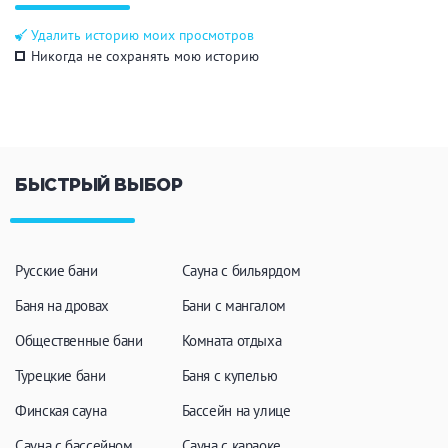
Общие
Удалить историю моих просмотров
Никогда не сохранять мою историю
Круглосуточно
Общественные бани
Банный комплекс
БЫСТРЫЙ ВЫБОР
Аква-зона
Джакузи
Купель
Бассейн
Бассейн на улице
Русские бани
Сауна с бильярдом
Обливная кадушка
Баня на дровах
Бани с мангалом
Общественные бани
Комната отдыха
Турецкие бани
Баня с купелью
Развлечения
Финская сауна
Бассейн на улице
Бильярд
Караоке
Сауна с бассейном
Сауна с караоке