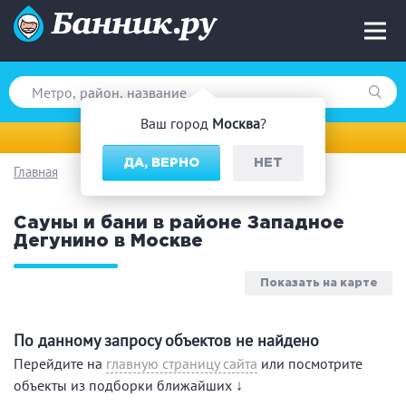
Ваш город
Москва
?
Москва
ДА, ВЕРНО
НЕТ
Главная
Вид парной
Сауны и бани в районе Западное
Русская баня
Турецкая баня
Дегунино в Москве
Финская сауна
Инфракрасная сауна
На дровах
Показать на карте
По данному запросу объектов не найдено
Поводы
Перейдите на
главную страницу сайта
или посмотрите
объекты из подборки ближайших ↓
Загородный отдых
Премиум бани