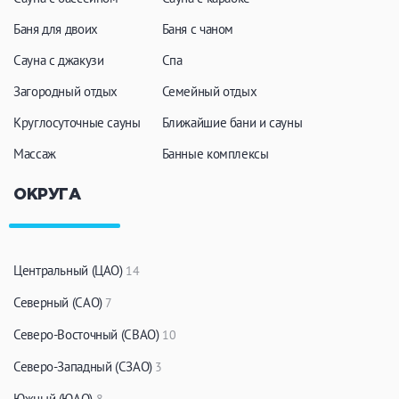
Кальян
Настольные игры
Баня для двоих
Баня с чаном
Сауна с джакузи
Спа
Кухня
Загородный отдых
Семейный отдых
Круглосуточные сауны
Мангал/ барбекю
Ближайшие бани и сауны
Со своей едой
Заказ по меню
Ресторан/ бар
Массаж
Банные комплексы
ОКРУГА
Удобства
На берегу водоема
Собственная парковка
Центральный (ЦАО)
14
Комната отдыха
WI-FI
Северный (САО)
7
Детская комната
Северо-Восточный (СВАО)
10
Сеновал
Северо-Западный (СЗАО)
3
Южный (ЮАО)