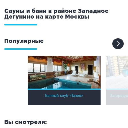
Праздник/Корпоратив
Сауны и бани в районе Западное
Дегунино на карте
Москвы
Вместимость
Популярные
до 10 человек
от 10 до 20 человек
от 20 человек
Банные услуги
Массаж
Веники
Банный клуб «Тазик»
Загородны
Кедровая бочка
Парильщик/ банщик
СПА
Банный чан
Гидромассаж
Вы смотрели: