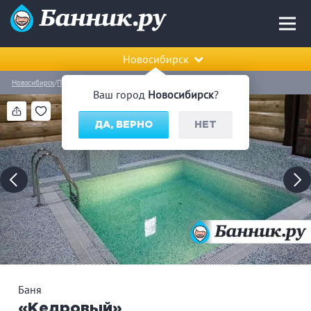
Новосибирск
Новосибирск
Первомайский район
Баня «Кедровый»
Ваш город
Новосибирск
?
ДА, ВЕРНО
НЕТ
Баня
«Кедровый»