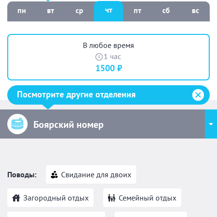
чт
пн
вт
ср
пт
сб
вс
В любое время
1 час
1500 ₽
Посмотрите другие отделения
Боярский номер
Поводы:
Свидание для двоих
Загородный отдых
Семейный отдых