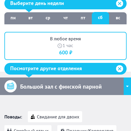
Выберите день недели:
Выберите день недели
сб
пн
вт
ср
чт
пт
вс
В любое время
1 час
600 ₽
Посмотрите другие отделения
Большой зал с финской парной
Поводы:
Свидание для двоих
Семейный отдых
Праздник/Корпоратив