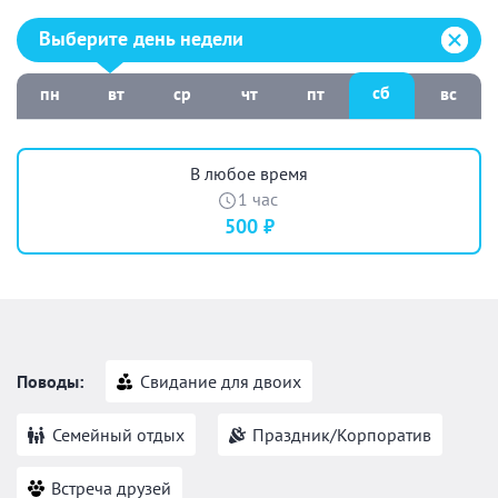
Выберите день недели:
Выберите день недели
сб
пн
вт
ср
чт
пт
вс
В любое время
1 час
500 ₽
Поводы:
Свидание для двоих
Семейный отдых
Праздник/Корпоратив
Встреча друзей