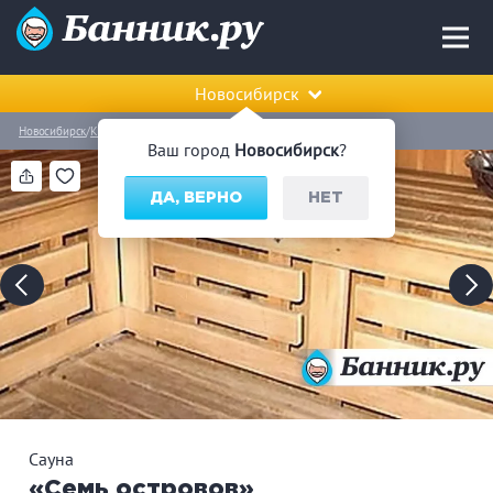
Новосибирск
Новосибирск
Калининский район
Сауна «Семь островов»
Ваш город
Новосибирск
?
ДА, ВЕРНО
НЕТ
Сауна
«Семь островов»