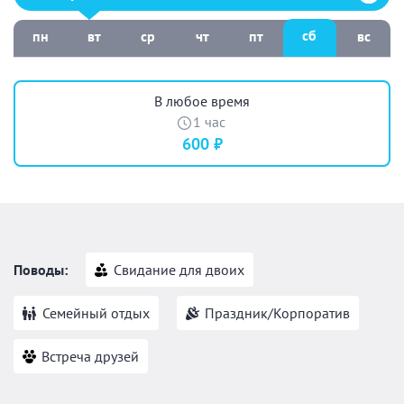
сб
пн
вт
ср
чт
пт
вс
В любое время
1 час
600 ₽
Поводы:
Свидание для двоих
Семейный отдых
Праздник/Корпоратив
Встреча друзей