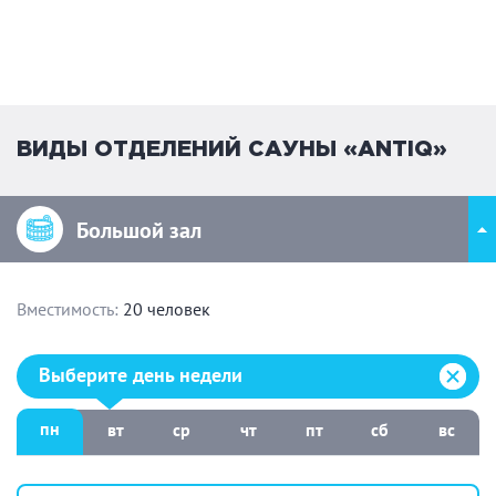
ВИДЫ ОТДЕЛЕНИЙ САУНЫ «ANTIQ»
Большой зал
Вместимость:
20 человек
Выберите день недели:
Выберите день недели
пн
вт
ср
чт
пт
сб
вс