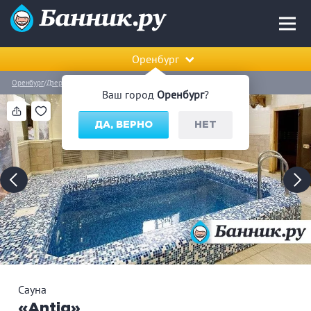
Оренбург
Оренбург
Дзержинский район
Сауна «Antiq»
Ваш город
Оренбург
?
ДА, ВЕРНО
НЕТ
Сауна
«Antiq»