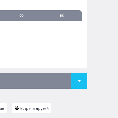
сб
вс
ив
Встреча друзей