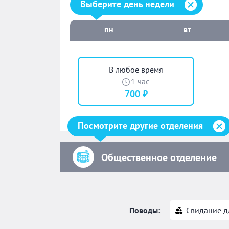
Выберите день недели:
Выберите день недели
пн
вт
В любое время
1 час
700 ₽
Посмотрите другие отделения
Общественное отделение
Поводы:
Свидание д