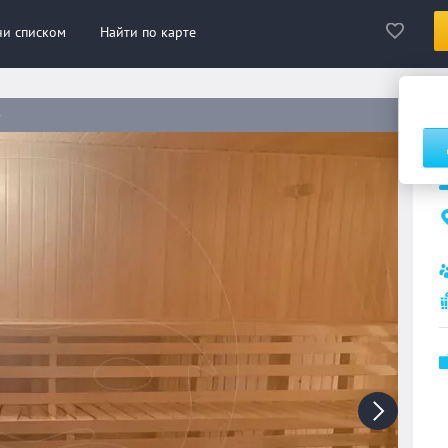
ни списком
Найти по карте
»
С