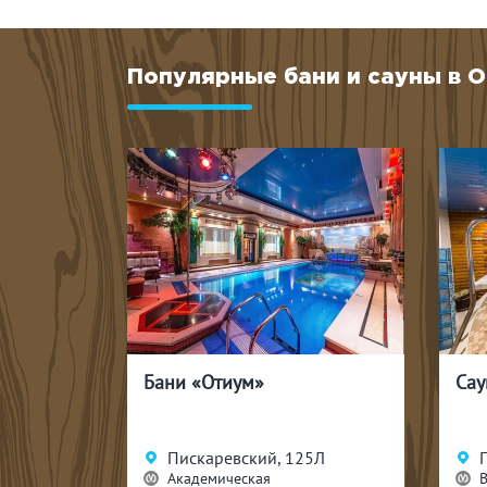
Популярные бани и сауны в 
Сауна «Песчаный грот» на Пискарёвском
5Л
Пискарёвский, 10
Выборгская