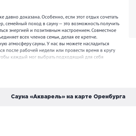
 давно доказана. Особенно, если этот отдых сочетать
, семейный поход в сауну — это возможность получить
ться энергией и позитивным настроением. Совместное
единяет всех членов семьи, делая ее крепче.
ную атмосферу сауны. У нас вы можете насладиться
ься после рабочей недели или провести время в кругу
чтобы каждый мог выбрать подходящий для себя
и и сауны в разное время суток позволяют каждому
о 5 лет могут посещать сауну бесплатно, а пожилым
лет. «Акварель» — это не только место для отдыха, но
ля здоровья. Мы ждем всех желающих насладиться
иходите и проведите время с пользой для себя и своей
Сауна «Акварель» на карте Оренбурга