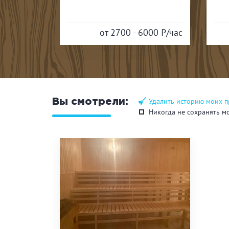
6000
₽/час
от 1600 - 1900
₽/час
Удалить историю моих 
Вы смотрели:
Никогда не сохранять м