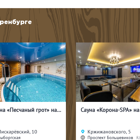
Оренбурге
Сауна «Корона-SPA» на Большевиков
Кржижановского, 5
Арктическая, 1
Проспект Большевиков
Озерки
20
18