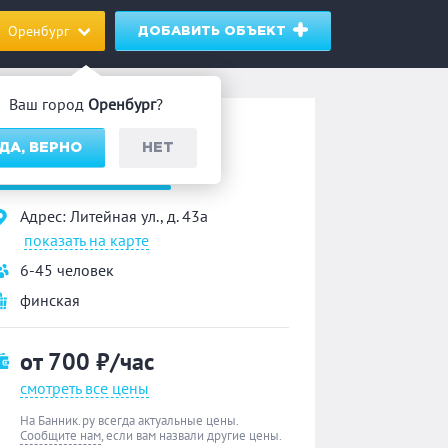
Оренбург
ДОБАВИТЬ ОБЪЕКТ
Ваш город
Оренбург
?
ауна
ДА, ВЕРНО
НЕТ
«Акварель»
Адрес: Литейная ул., д. 43а
показать на карте
6-45 человек
финская
от 700
₽/час
смотреть все цены
На Банник.ру всегда актуальные цены.
Сообщите нам
, если вам назвали другие цены.