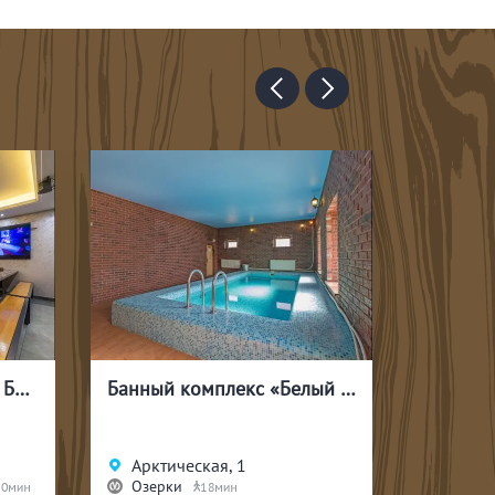
Банный комплекс «Белый медведь»
Русская ВИП-баня «На Высоте»
Матроса Железняка, 57
Пионерская
18