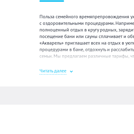
Польза семейного времяпрепровождения уже
с оздоровительными процедурами. Например
полноценный отдых в кругу родных, заряди
посещение бани или сауны сплачивает и объ
«Акварель» приглашает всех на отдых в уют
процедурами в бане, отдохнуть и расслабит
семьи. Мы предлагаем различные тарифы, 
вариант посещения. Цены на посещение бан
найти оптимальное время для отдыха. Дети д
Читать далее
людям предоставляется скидка на входной би
и возможность провести время с пользой д
атмосферой тепла и уюта в нашей сауне. Пр
семьи!