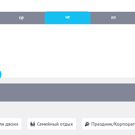
чт
ср
пт
ля двоих
Семейный отдых
Праздник/Корпорат