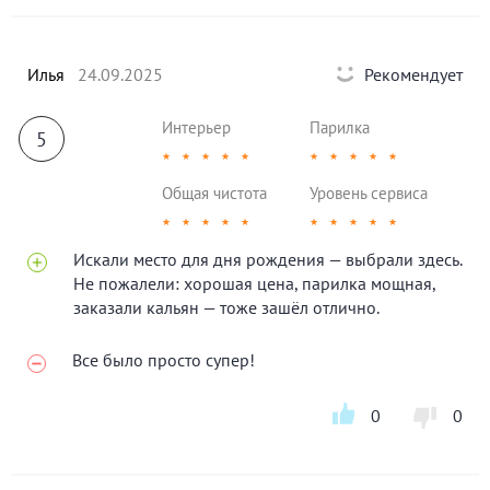
Илья
24.09.2025
Рекомендует
Интерьер
Парилка
5
★
★
★
★
★
★
★
★
★
★
Общая чистота
Уровень сервиса
★
★
★
★
★
★
★
★
★
★
Искали место для дня рождения — выбрали здесь.
Не пожалели: хорошая цена, парилка мощная,
заказали кальян — тоже зашёл отлично.
Все было просто супер!
0
0