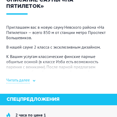
ОПИСАНИЕ САУНЫ «НА
ПЯТИЛЕТОК»
Приглашаем вас в новую сауну Невского района «На
Пятилеток» — всего 850 м от станции метро Проспект
Большевиков.
В нашей сауне 2 класса с эксклюзивным дизайном.
К Вашим услугам классические финские парные
обшитые осиной (в классе Изба есть возможность
парения с вениками). После парной предлагаем
освежиться в бассейнах с отличной системой
фильтрации регулированием температуры воды или
Читать далее
принять душ с гидромассажем.
Приятным бонусом для гостей будет набор средств
личной гигиены (одноразовые шампунь, мыло,
СПЕЦПРЕДЛОЖЕНИЯ
бритвенные принадлежности, расчески). В продаже
всегда весь банный ассортимент.
2 часа по цене 1