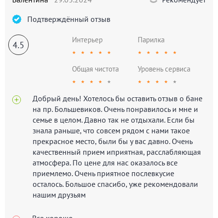
Подтверждённый отзыв
Интерьер
Парилка
4.5
★
★
★
★
★
★
★
★
★
★
Общая чистота
Уровень сервиса
★
★
★
★
★
★
★
★
★
★
Добрый день! Хотелось бы оставить отзыв о бане
на пр. Большевиков. Очень понравилось и мне и
семье в целом. Давно так не отдыхали. Если бы
знала раньше, что совсем рядом с нами такое
прекрасное место, были бы у вас давно. Очень
качественный прием иприятная, расслабляющая
атмосфера. По цене для нас оказалось все
приемлемо. Очень приятное послевкусие
осталось. Большое спасибо, уже рекомендовали
нашим друзьям