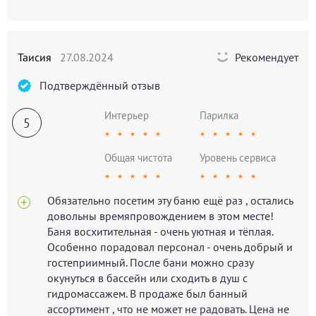
Таисия
27.08.2024
Рекомендует
Подтверждённый отзыв
Интерьер
Парилка
5
★
★
★
★
★
★
★
★
★
★
Общая чистота
Уровень сервиса
★
★
★
★
★
★
★
★
★
★
Обязательно посетим эту баню ещё раз , остались
довольны времяпровождением в этом месте!
Баня восхитительная - очень уютная и тёплая.
Особенно порадовал персонал - очень добрый и
гостеприимный. После бани можно сразу
окунуться в бассейн или сходить в душ с
гидромассажем. В продаже был банный
ассортимент , что не может не радовать. Цена не