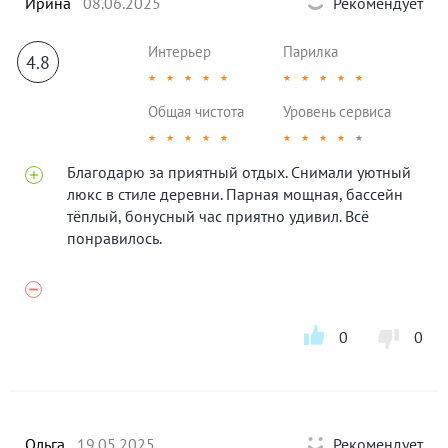
Ирина
08.06.2025
Рекомендует
Интерьер
Парилка
4.8
★
★
★
★
★
★
★
★
★
★
Общая чистота
Уровень сервиса
★
★
★
★
★
★
★
★
★
★
Благодарю за приятный отдых. Снимали уютный
люкс в стиле деревни. Парная мощная, бассейн
тёплый, бонусный час приятно удивил. Всё
понравилось.
0
0
Ольга
19.05.2025
Рекомендует