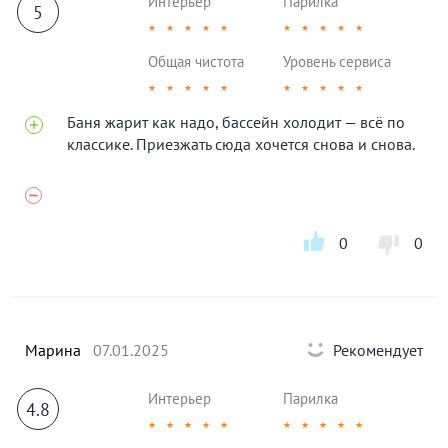
Интерьер
Парилка
5
★
★
★
★
★
★
★
★
★
★
Общая чистота
Уровень сервиса
★
★
★
★
★
★
★
★
★
★
Баня жарит как надо, бассейн холодит — всё по
классике. Приезжать сюда хочется снова и снова.
0
0
Марина
07.01.2025
Рекомендует
Интерьер
Парилка
4.8
★
★
★
★
★
★
★
★
★
★