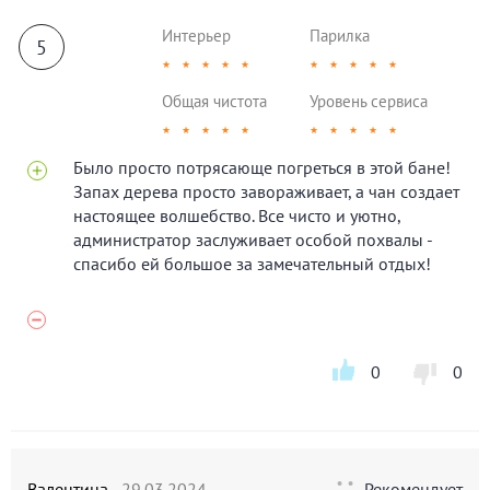
Интерьер
Парилка
5
★
★
★
★
★
★
★
★
★
★
Общая чистота
Уровень сервиса
★
★
★
★
★
★
★
★
★
★
Было просто потрясающе погреться в этой бане!
Запах дерева просто завораживает, а чан создает
настоящее волшебство. Все чисто и уютно,
администратор заслуживает особой похвалы -
спасибо ей большое за замечательный отдых!
0
0
Валентина
29.03.2024
Рекомендует