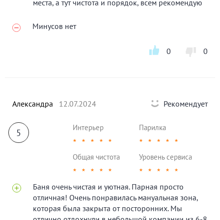
места, а тут чистота и порядок, всем рекомендую
Минусов нет
0
0
Александра
12.07.2024
Рекомендует
Интерьер
Парилка
5
★
★
★
★
★
★
★
★
★
★
Общая чистота
Уровень сервиса
★
★
★
★
★
★
★
★
★
★
Баня очень чистая и уютная. Парная просто
отличная! Очень понравилась мануальная зона,
которая была закрыта от посторонних. Мы
отлично отдохнули в небольшой компании из 6-8