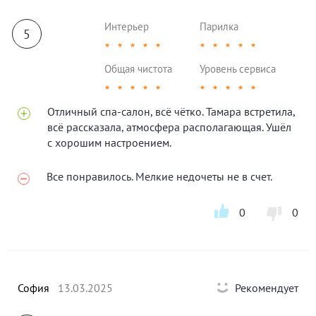
Интерьер
Парилка
5
★
★
★
★
★
★
★
★
★
★
Общая чистота
Уровень сервиса
★
★
★
★
★
★
★
★
★
★
Отличный спа-салон, всё чётко. Тамара встретила,
всё рассказала, атмосфера располагающая. Ушёл
с хорошим настроением.
Все понравилось. Мелкие недочеты не в счет.
0
0
София
13.03.2025
Рекомендует