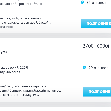
35 отзывов
ажданский проспект
9
массаж
wi-fi
кальян
веники
та отдыха
со своей едой
бассейн
ПОДРОБНЕЕ
осуточно
2700 - 6000
иум»
29 отзывов
искаревский, 125Л
кадемическая
ран/ бар
собственная парковка
ьщик/ банщик
кальян
бассейн на улице
ПОДРОБНЕ
и
комната отдыха
купель
л/ барбекю
караоке
бильярд
бассейн
зи
круглосуточно
массаж