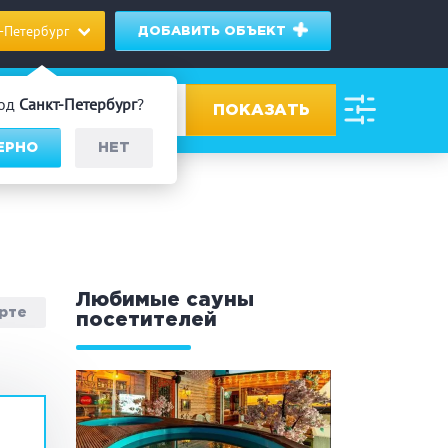
-Петербург
ДОБАВИТЬ ОБЪЕКТ
род
Санкт-Петербург
?
ВЕРНО
НЕТ
ровах
дник/Корпоратив
Любимые сауны
арте
посетителей
 человек
Банный чан
омассаж