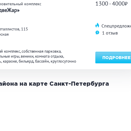
1300 - 4000
ровительный комплекс
двеЖар»
Спецпредлож
таллистов, 115
1 отзыв
есная
й комплекс
собственная парковка
льные игры
веники
комната отдыха
ПОДРОБНЕЕ
ь
караоке
бильярд
бассейн
круглосуточно
айона на карте
Санкт-Петербурга