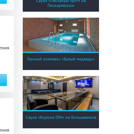
Сауна «Песчаный грот» на
Пискарёвском
ения
Банный комплекс «Белый медведь»
Сауна «Корона-SPA» на Большевиков
ения