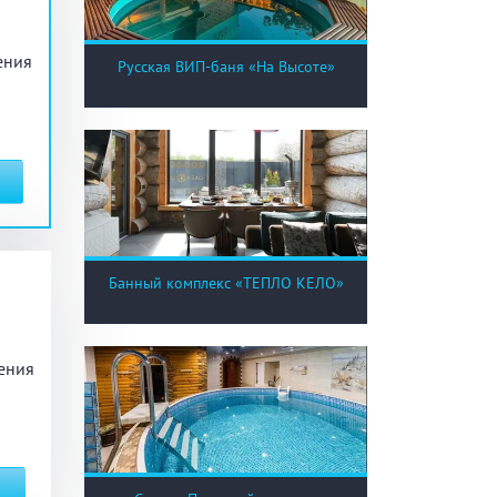
ый комплекс
ения
Русская ВИП-баня «На Высоте»
вная кадушка
ян
Настольные игры
Банный комплекс «ТЕПЛО КЕЛО»
з по меню
Ресторан/ бар
ения
ая комната
вал