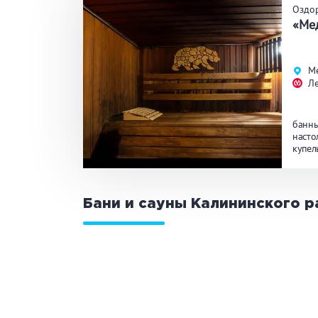
Оздо
«Ме
Ме
Л
банны
насто
купел
Бани и сауны Калининского р