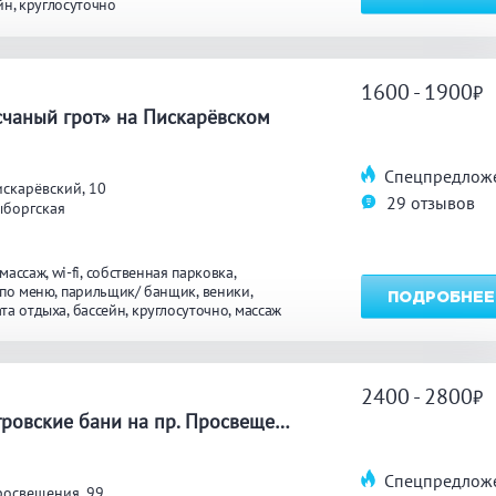
йн
круглосуточно
ТЬ
1600 - 1900
а
счаный грот» на Пискарёвском
Спецпредлож
скарёвский, 10
29 отзывов
ыборгская
массаж
wi-fi
собственная парковка
 по меню
парильщик/ банщик
веники
ПОДРОБНЕЕ
та отдыха
бассейн
круглосуточно
массаж
2400 - 2800
«Петровские бани на пр. Просвещения»
Спецпредлож
росвещения, 99