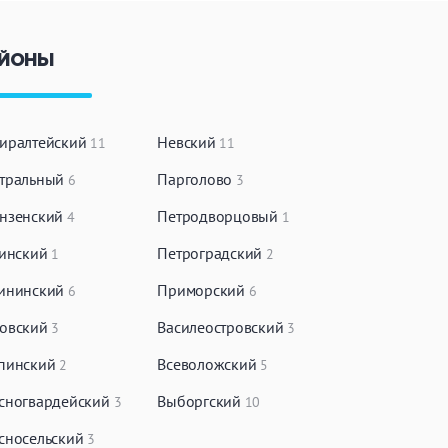
ЙОНЫ
иралтейский
Невский
11
11
тральный
Парголово
6
3
нзенский
Петродворцовый
4
1
чинский
Петроградский
1
2
ининский
Приморский
6
6
овский
Василеостровский
3
3
пинский
Всеволожский
2
5
сногвардейский
Выборгский
3
10
сносельский
3