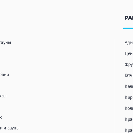
РА
сауны
Адм
Цен
Фру
бани
Гат
Кал
ксы
Кир
Кол
х
Кра
и и сауны
Кра