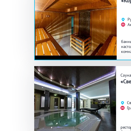
«Ко
Общие
Кр
Р
А
Аква-зона
Дж
банн
Ба
насто
комн
джак
Развлечения
Би
Саун
«Све
Кухня
Ма
Св
Удобства
На
Гр
Ко
ресто