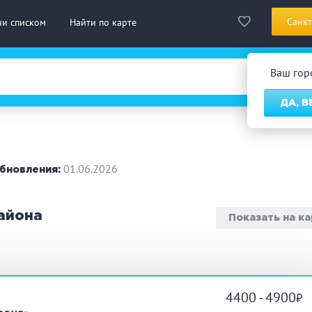
Санкт
ни списком
Найти по карте
Ваш го
ДА, 
сская баня
Турецкая баня
На д
нская сауна
Инфракрасная сауна
01.06.2026
бновления:
городный отдых
Премиум бани
Праз
айона
Показать на к
 10 человек
от 10 до 20 человек
от 20
ассаж
Веники
СПА
4400 - 4900
дровая бочка
Парильщик/ банщик
Гидр