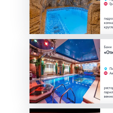
Гр
гидро
комна
кругл
Бани
«От
П
А
ресто
парил
веник
манга
джаку