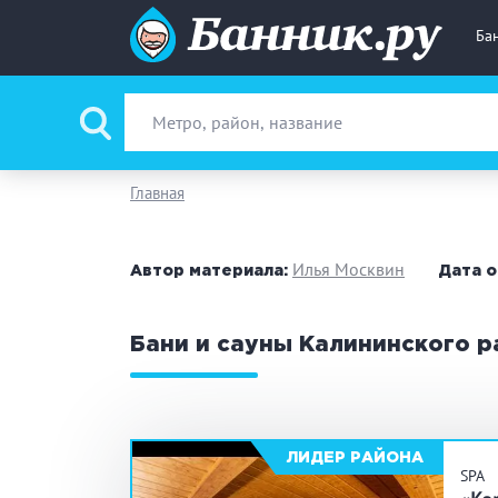
Ба
Вид парной
Ру
Главная
Фи
Илья Москвин
Автор материала:
Дата о
Поводы
За
Бани и сауны Калининского р
Вместимость
до
Банные услуги
М
ЛИДЕР РАЙОНА
SPA
Ке