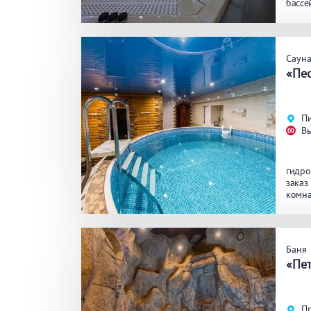
бассе
ЗАКРЫ
ПРИМЕНИТЬ ФИЛЬТРЫ
Саун
«Пе
Пи
В
гидро
заказ
комна
Баня
П