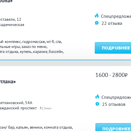
рона»
углосуточно
Общественные бани
Банн
Спецпредлож
уставели, 12
22 отзыва
кадемическая
акузи
Купель
Обли
ый комплекс
гидромассаж
wi-fi
спа
ссейн
Бассейн на улице
льные игры
заказ по меню
ПОДРОБНЕЕ
ата отдыха
купель
караоке
бассейн
узи
круглосуточно
льярд
Караоке
Каль
1600 - 2800
а
тлана»
нгал/ барбекю
Со своей едой
Зака
Спецпредлож
етлановский, 54А
25 отзывов
 берегу водоема
Собственная парковка
Детск
ажданский проспект
22
мната отдыха
WI-FI
Сено
ран/ бар
кальян
веники
комната отдыха
ПОДРОБНЕЕ