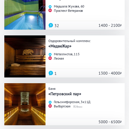
Праздник/Корпоратив
Маршала Жукова, 60
Проспект Ветеранов
1400 - 2100
32
Вместимость
Оздоровительный комплекс
до 10 человек
от 10 до 20 человек
«МедвеЖар»
от 20 человек
Металлистов, 115
Лесная
1300 - 4000
1
Банные услуги
Массаж
Веники
Баня
«Петровский пар»
Кедровая бочка
Парильщик/ банщик
Гельсингфорсская, 3к11Д
СПА
Банный чан
Выборгская
16
Гидромассаж
5000 - 6500