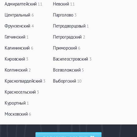
Адмиралтейский
Невский
11
11
Центральный
Парголово
6
3
Фрунзенский
Петродворцовый
4
1
Гатчинский
Петроградский
1
2
Калининский
Приморский
6
6
Кировский
Василеостровский
3
3
Колпинский
Всеволожский
2
5
Красногвардейский
Выборгский
3
10
Красносельский
3
Курортный
1
Московский
6