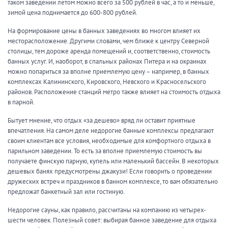
таком заведении летом можно всего за 500 рублей в час, а то и меньше,
зимой цена поднимается до 600-800 рублей.
На формирование цены в банных заведениях во многом влияет их
месторасположение. Другими словами, чем ближе к центру Северной
столицы, тем дороже аренда помещений и, соответственно, стоимость
банных услуг. И, наоборот, в спальных районах Питера и на окраинах
можно попариться за вполне приемлемую цену – например, в банных
комплексах Калининского, Кировского, Невского и Красносельского
районов. Расположение станций метро также влияет на стоимость отдыха
в парной.
Бытует мнение, что отдых «за дешево» вряд ли оставит приятные
впечатления. На самом деле недорогие банные комплексы предлагают
своим клиентам все условия, необходимые для комфортного отдыха в
парильном заведении. То есть за вполне приемлемую стоимость вы
получаете финскую парную, купель или маленький бассейн. В некоторых
дешевых банях предусмотрены джакузи! Если говорить о проведении
дружеских встреч и праздников в банном комплексе, то вам обязательно
предложат банкетный зал или гостиную.
Недорогие сауны, как правило, рассчитаны на компанию из четырех-
шести человек. Полезный совет: выбирая банное заведение для отдыха