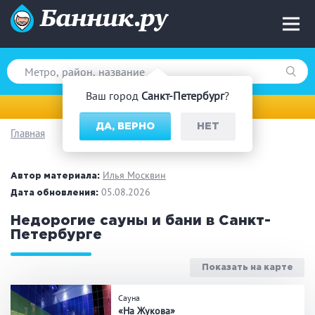
Ваш город
Санкт-Петербург
?
Санкт-Петербург
ДА, ВЕРНО
НЕТ
Главная
Вид парной
Русская баня
Турецкая баня
Илья Москвин
Автор материала:
Финская сауна
05.08.2026
Инфракрасная сауна
Дата обновления:
На дровах
Недорогие сауны и бани в Санкт-
Петербурге
Показать на карте
Поводы
Сауна
Загородный отдых
Премиум бани
«На Жукова»