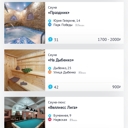
Сауна
Общие
«Праздник»
Юрия Гагарина, 14
Круглосуточно
Общественные бани
Парк Победы
15
Банный комплекс
1700 - 2000
31
Аква-зона
Сауна
«На Дыбенко»
Джакузи
Купель
Дыбенко, 25
Улица Дыбенко
8
Бассейн
Бассейн на улице
Обливная кадушка
900
42
Сауна-люкс
«Веллнесс Лига»
Развлечения
Бумажная, 9
Нарвская
9
Бильярд
Караоке