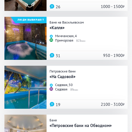
Кальян
Настольные игры
1000 - 1500
26
ЛЮДИ ВЫБИРАЮТ
Баня на Васильевском
Кухня
«Капля»
Мичманская, 4
Мангал/ барбекю
Со своей едой
Приморская
23
Заказ по меню
Ресторан/ бар
950 - 1900
31
Петровские бани
Удобства
«На Садовой»
Садовая, 50
На берегу водоема
Собственная парковка
Садовая
9
Комната отдыха
WI-FI
Детская комната
2100 - 3100
19
Сеновал
Баня
«Петровские бани на Обводном»