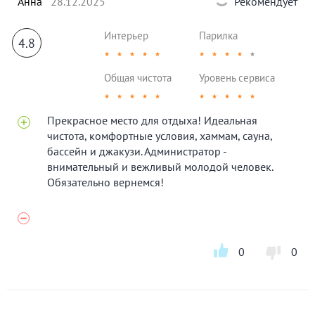
Анна
28.12.2025
Рекомендует
Интерьер
Парилка
4.8
★
★
★
★
★
★
★
★
★
★
Общая чистота
Уровень сервиса
★
★
★
★
★
★
★
★
★
★
Прекрасное место для отдыха! Идеальная
чистота, комфортные условия, хаммам, сауна,
бассейн и джакузи. Администратор -
внимательный и вежливый молодой человек.
Обязательно вернемся!
0
0