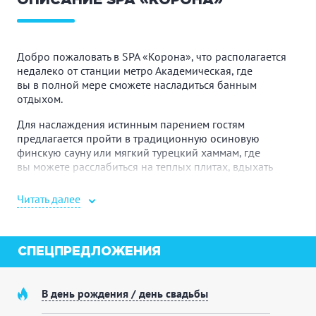
ОПИСАНИЕ SPA «КОРОНА»
Добро пожаловать в SPA «Корона», что располагается
недалеко от станции метро Академическая, где
вы в полной мере сможете насладиться банным
отдыхом.
Для наслаждения истинным парением гостям
предлагается пройти в традиционную осиновую
финскую сауну или мягкий турецкий хаммам, где
вы можете расслабиться на теплых плитах, вдыхать
целительный теплый воздух и получить омоложение
кожи и организма в целом.
Читать далее
Для водных процедур оборудованы удобные
обливочные ведра с ледяной водой, круглая ванна
джакузи вместимостью 6-8 человек и просторный
СПЕЦПРЕДЛОЖЕНИЯ
бассейн с системой регулировки температуры воды
и циркуляционной фильтрацией, чтобы вода всегда
оставалась чистой.
В день рождения / день свадьбы