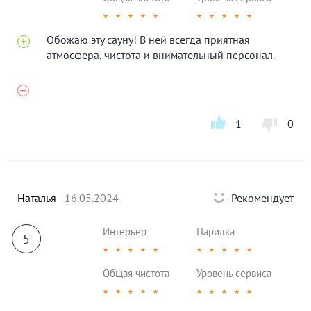
★
★
★
★
★
★
★
★
★
★
Обожаю эту сауну! В ней всегда приятная
атмосфера, чистота и внимательный персонал.
1
0
Наталья
16.05.2024
Рекомендует
Интерьер
Парилка
5
★
★
★
★
★
★
★
★
★
★
Общая чистота
Уровень сервиса
★
★
★
★
★
★
★
★
★
★