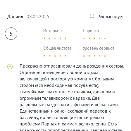
Даниил
08.04.2025
Рекомендует
Интерьер
Парилка
5
★
★
★
★
★
★
★
★
★
★
Общая чистота
Уровень сервиса
★
★
★
★
★
★
★
★
★
★
Прекрасно отпраздновали день рождения сестры.
Огромное помещение с зоной отдыха,
включающей просторную комнату с большим
столом (вся необходимая посуда есть),
скамейками, шахматным столиком, диваном и
огромным телевизором с караоке. Две
раздельные раздевалки с фенами и вешалками.
Единственный нюанс - скользкий переход к
бассейну, но нескользящие тапки решают
проблему. Парная и хаммам великолепны. Есть
возможность приобрести веники, ледяная купель,