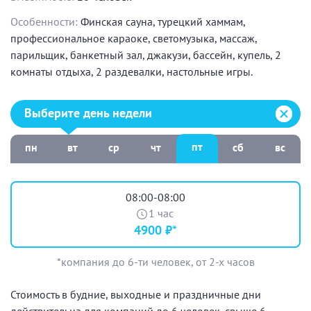
Особенности:
Финская сауна, турецкий хаммам,
профессиональное караоке, светомузыка, массаж,
парильщик, банкетный зал, джакузи, бассейн, купель, 2
комнаты отдыха, 2 раздевалки, настольные игры.
Выберите день недели:
Выберите день недели
пт
пн
вт
ср
чт
сб
вс
08:00-08:00
1 час
4900 ₽*
*компания до 6-ти человек, от 2-х часов
Стоимость в будние, выходные и праздничные дни