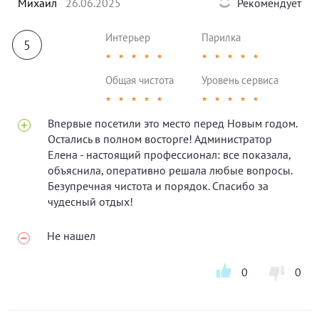
Михаил
26.06.2025
Рекомендует
Интерьер
Парилка
5
★
★
★
★
★
★
★
★
★
★
Общая чистота
Уровень сервиса
★
★
★
★
★
★
★
★
★
★
Впервые посетили это место перед Новым годом.
Остались в полном восторге! Администратор
Елена - настоящий профессионал: все показала,
объяснила, оперативно решала любые вопросы.
Безупречная чистота и порядок. Спасибо за
чудесный отдых!
Не нашел
0
0