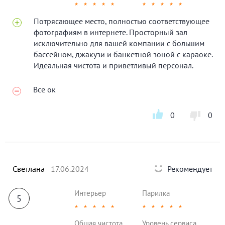
★
★
★
★
★
★
★
★
★
★
Потрясающее место, полностью соответствующее
фотографиям в интернете. Просторный зал
исключительно для вашей компании с большим
бассейном, джакузи и банкетной зоной с караоке.
Идеальная чистота и приветливый персонал.
Все ок
0
0
Светлана
17.06.2024
Рекомендует
Интерьер
Парилка
5
★
★
★
★
★
★
★
★
★
★
Общая чистота
Уровень сервиса