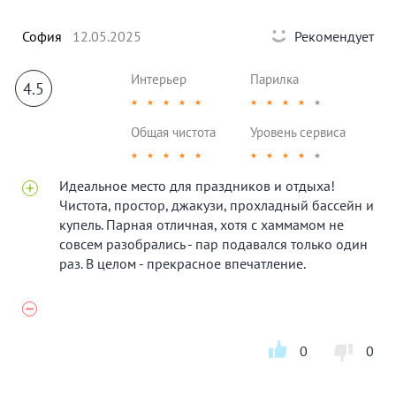
София
12.05.2025
Рекомендует
Интерьер
Парилка
4.5
★
★
★
★
★
★
★
★
★
★
Общая чистота
Уровень сервиса
★
★
★
★
★
★
★
★
★
★
Идеальное место для праздников и отдыха!
Чистота, простор, джакузи, прохладный бассейн и
купель. Парная отличная, хотя с хаммамом не
совсем разобрались - пар подавался только один
раз. В целом - прекрасное впечатление.
0
0