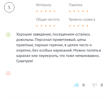
Интерьер
Парилка
5
★
★
★
★
★
★
★
★
★
★
Общая чистота
Уровень сервиса
★
★
★
★
★
★
★
★
★
★
Хорошее заведение, посещением остались
довольны. Персонал приветливый, цены
приятные, парные горячие, в целом чисто и
опрятно, без особых нареканий. Можно попеть в
караоке или перекусить, что тоже немаловажно.
Советуем!
0
0