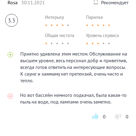
Rosa
30.11.2021
Рекомендует
Интерьер
Парилка
3.3
★
★
★
★
★
★
★
★
★
★
Общая чистота
Уровень сервиса
★
★
★
★
★
★
★
★
★
★
Приятно удивлена этим местом. Обслуживание на
высшем уровне, весь персонал добр и приветлив,
всегда готов ответить на интересующие вопросы.
К сауне и хаммаму нет претензий, очень чисто и
тепло.
Но вот бассейн немного подкачал, была какая-то
пыль на воде, под лампами очень заметно.
0
0