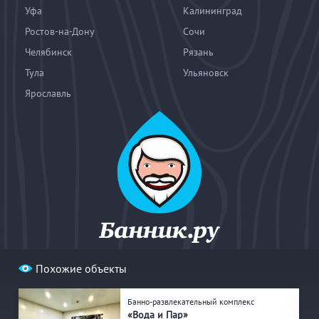
Уфа
Калининград
Ростов-на-Дону
Сочи
Челябинск
Рязань
Тула
Ульяновск
Ярославль
Похожие объекты
© 2004—2026
«Банник.ру». При использовании материалов
гиперссылка на bannik.ru обязательна.
Банно-развлекательный комплекс
«Вода и Пар»