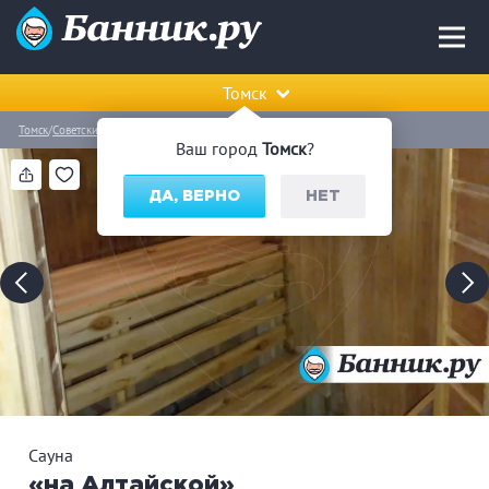
Томск
Томск
Советский район
Сауна «на Алтайской»
Ваш город
Томск
?
ДА, ВЕРНО
НЕТ
Сауна
«на Алтайской»