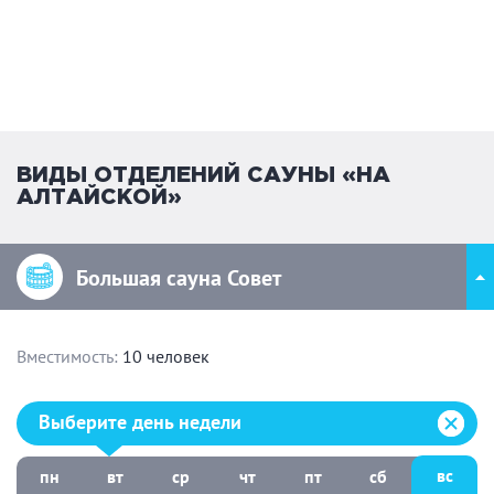
запоминающимся.
ВИДЫ ОТДЕЛЕНИЙ САУНЫ «НА
АЛТАЙСКОЙ»
Большая сауна Совет
Вместимость:
10 человек
Выберите день недели:
Выберите день недели
вс
пн
вт
ср
чт
пт
сб