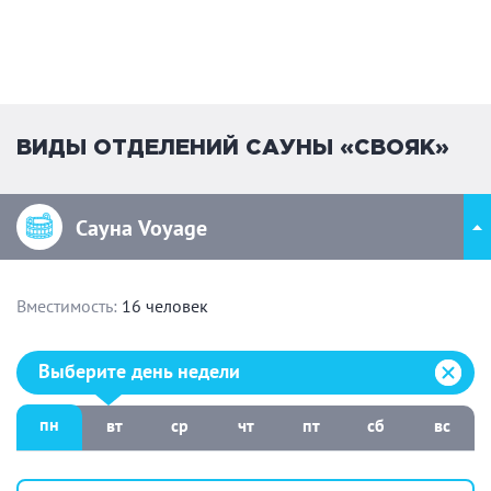
ВИДЫ ОТДЕЛЕНИЙ САУНЫ «СВОЯК»
Сауна Voyage
Вместимость:
16 человек
Выберите день недели:
Выберите день недели
пн
вт
ср
чт
пт
сб
вс