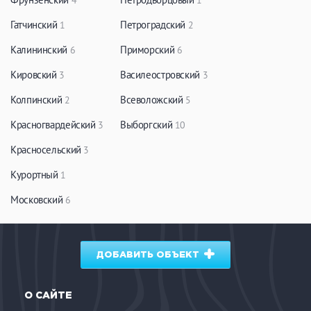
4
1
Гатчинский
Петроградский
1
2
Калининский
Приморский
6
6
Кировский
Василеостровский
3
3
Колпинский
Всеволожский
2
5
Красногвардейский
Выборгский
3
10
Красносельский
3
Курортный
1
Московский
6
ДОБАВИТЬ ОБЪЕКТ
О САЙТЕ