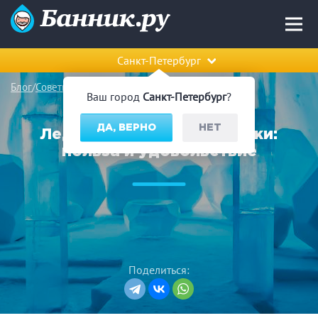
Санкт-Петербург
Блог
Советы парящимся
Ваш город
Санкт-Петербург
?
ДА, ВЕРНО
НЕТ
Ледяной грот после баньки:
польза и удовольствие
Поделиться: