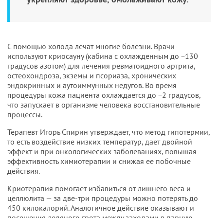
С помощью холода лечат многие болезни. Врачи
используют криосауну (кабина с охлажденным до −130
градусов азотом) для лечения ревматоидного артрита,
остеохондроза, экземы и псориаза, хронических
эндокринных и аутоиммунных недугов. Во время
процедуры кожа пациента охлаждается до −2 градусов,
что запускает в организме человека восстановительные
процессы.
Терапевт Игорь Спирин утверждает, что метод гипотермии,
то есть воздействие низких температур, дает двойной
эффект и при онкологических заболеваниях, повышая
эффективность химиотерапии и снижая ее побочные
действия.
Криотерапия помогает избавиться от лишнего веса и
целлюлита — за две-три процедуры можно потерять до
450 килокалорий. Аналогичное действие оказывают и
посещения ледяного грота между заходами в парную