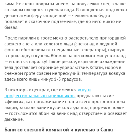
зима. Ее стены покрыты инеем, на полу лежит снег, в чаше
со льдом плещется студеная вода. Разноцветная подсветка
делает атмосферу загадочной — человек как будто
попадает в сказочное подземелье, где до него никто не
бывал.
После парилки в гроте можно растереть тело пригоршней
свежего снега или колотого льда (снегопад и ледяной
фонтан обеспечивают специальные генераторы), нырнуть
в прохладную купель. Вбежал на несколько минут в холод
— и опять в парилку! Такое резкое, взрывное охлаждение
тела доставляет огромное удовольствие. Кстати, мороз в
снежном гроте совсем не трескучий: температура воздуха
здесь всего лишь минус 1-5 градусов.
В некоторых центрах, где имеются
услуги
профессиональных парильщиков
, предлагают такие
«фишки», как поглаживание стоп и всего прогретого тела
льдом, закладывание кусочков льда под прорезь в полке
— гость ложится лбом на веник над отверстием и освежает
дыхание.
Бани со снежной комнатой и купелью в Санкт-